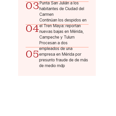
03
Punta San Julián a los
habitantes de Ciudad del
Carmen
Continúan los despidos en
04
el Tren Maya: reportan
nuevas bajas en Mérida,
Campeche y Tulum
Procesan a dos
empleados de una
05
empresa en Mérida por
presunto fraude de de más
de medio mdp