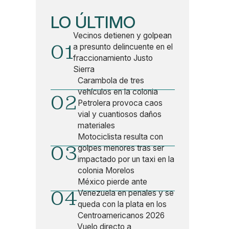
LO ÚLTIMO
Vecinos detienen y golpean
01
a presunto delincuente en el
fraccionamiento Justo
Sierra
Carambola de tres
vehículos en la colonia
02
Petrolera provoca caos
vial y cuantiosos daños
materiales
Motociclista resulta con
03
golpes menores tras ser
impactado por un taxi en la
colonia Morelos
México pierde ante
04
Venezuela en penales y se
queda con la plata en los
Centroamericanos 2026
Vuelo directo a