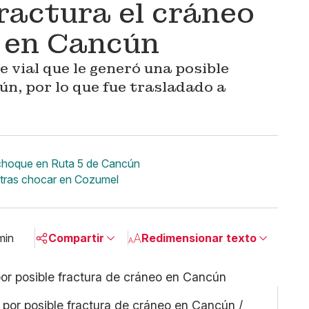
ractura el cráneo
l en Cancún
e vial que le generó una posible
n, por lo que fue trasladado a
te choque en Ruta 5 de Cancún
l tras chocar en Cozumel
min
Compartir
Redimensionar texto
Pequeño
Linkedin
Mediano
Facebook
 por posible fractura de cráneo en Cancún /