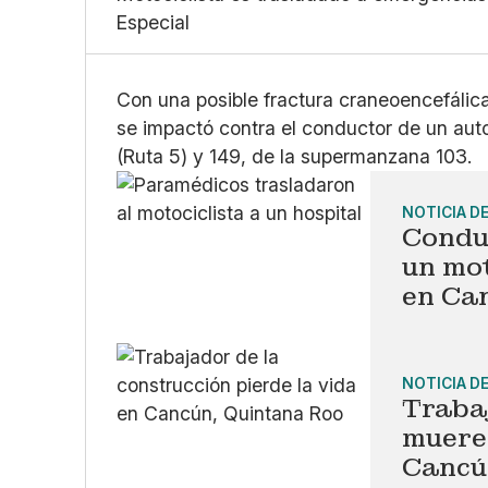
Especial
Con una posible fractura craneoencefálica
se impactó contra el conductor de un auto
(Ruta 5) y 149, de la supermanzana 103.
NOTICIA D
Condu
un mot
en Ca
NOTICIA D
Trabaj
muere 
Cancú