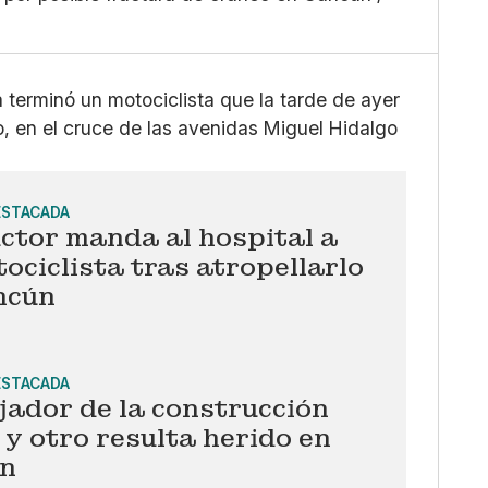
Grande
X
Whatsapp
Copiar enlace
 terminó un motociclista que la tarde de ayer
, en el cruce de las avenidas Miguel Hidalgo
ESTACADA
ctor manda al hospital a
ociclista tras atropellarlo
ncún
ESTACADA
ador de la construcción
y otro resulta herido en
n