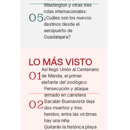
Washington y otras tres
rutas internacionales:
05
¿Cuáles son los nuevos
destinos desde el
aeropuerto de
Guadalajara?
LO MÁS VISTO
Así llegó Unión al Centenario
01
de Mérida, el primer
elefante del zoológico
Persecución y ataque
armado en carretera
02
Bacalar-Buenavista deja
dos muertos y tres
heridos; entre las víctimas
hay una niña
Quitarán la histórica playa