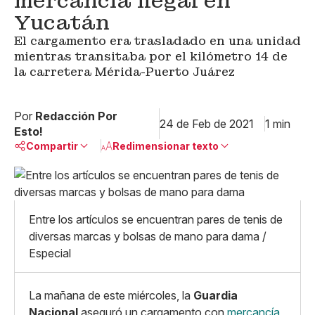
mercancía ilegal en
Yucatán
El cargamento era trasladado en una unidad
mientras transitaba por el kilómetro 14 de
la carretera Mérida-Puerto Juárez
Por
Redacción Por
24 de Feb de 2021
1 min
Esto!
Compartir
Redimensionar texto
Pequeño
Linkedin
Mediano
Facebook
X
Grande
Entre los artículos se encuentran pares de tenis de
Whatsapp
diversas marcas y bolsas de mano para dama /
Copiar enlace
Especial
La mañana de este miércoles, la
Guardia
Nacional
aseguró un cargamento con
mercancía