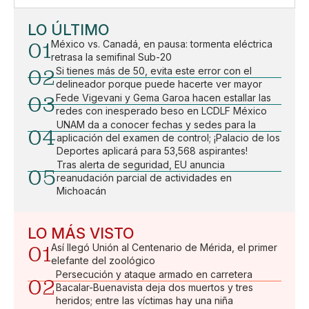
LO ÚLTIMO
01
México vs. Canadá, en pausa: tormenta eléctrica
retrasa la semifinal Sub-20
02
Si tienes más de 50, evita este error con el
delineador porque puede hacerte ver mayor
03
Fede Vigevani y Gema Garoa hacen estallar las
redes con inesperado beso en LCDLF México
UNAM da a conocer fechas y sedes para la
04
aplicación del examen de control; ¡Palacio de los
Deportes aplicará para 53,568 aspirantes!
Tras alerta de seguridad, EU anuncia
05
reanudación parcial de actividades en
Michoacán
LO MÁS VISTO
01
Así llegó Unión al Centenario de Mérida, el primer
elefante del zoológico
Persecución y ataque armado en carretera
02
Bacalar-Buenavista deja dos muertos y tres
heridos; entre las víctimas hay una niña