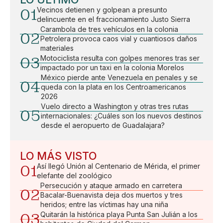
01
Vecinos detienen y golpean a presunto
delincuente en el fraccionamiento Justo Sierra
Carambola de tres vehículos en la colonia
02
Petrolera provoca caos vial y cuantiosos daños
materiales
03
Motociclista resulta con golpes menores tras ser
impactado por un taxi en la colonia Morelos
México pierde ante Venezuela en penales y se
04
queda con la plata en los Centroamericanos
2026
Vuelo directo a Washington y otras tres rutas
05
internacionales: ¿Cuáles son los nuevos destinos
desde el aeropuerto de Guadalajara?
LO MÁS VISTO
01
Así llegó Unión al Centenario de Mérida, el primer
elefante del zoológico
Persecución y ataque armado en carretera
02
Bacalar-Buenavista deja dos muertos y tres
heridos; entre las víctimas hay una niña
03
Quitarán la histórica playa Punta San Julián a los