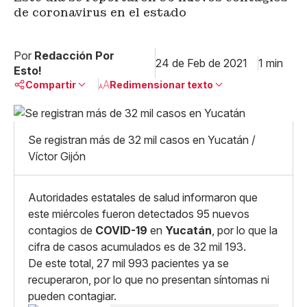
de coronavirus en el estado
Por
Redacción Por
24 de Feb de 2021
1 min
Esto!
Compartir
Redimensionar texto
Pequeño
Linkedin
Mediano
Se registran más de 32 mil casos en Yucatán /
Facebook
X
Grande
Víctor Gijón
Whatsapp
Copiar enlace
Autoridades estatales de salud informaron que
este miércoles fueron detectados 95 nuevos
contagios de
COVID-19
en
Yucatán
, por lo que la
cifra de casos acumulados es de 32 mil 193.
De este total, 27 mil 993 pacientes ya se
recuperaron, por lo que no presentan síntomas ni
pueden contagiar.