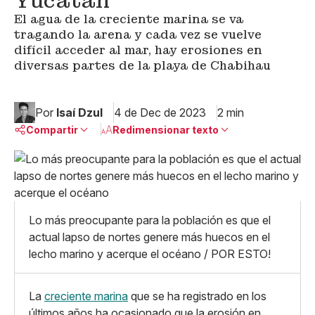
Yucatán
El agua de la creciente marina se va
tragando la arena y cada vez se vuelve
difícil acceder al mar, hay erosiones en
diversas partes de la playa de Chabihau
Por
Isaí Dzul
4 de Dec de 2023
2 min
Compartir
Redimensionar texto
Pequeño
Linkedin
Mediano
Facebook
X
Grande
Whatsapp
Lo más preocupante para la población es que el
Copiar enlace
actual lapso de nortes genere más huecos en el
lecho marino y acerque el océano / POR ESTO!
La
creciente marina
que se ha registrado en los
últimos años ha ocasionado que la erosión en