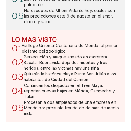
patronales
Horóscopos de Mhoni Vidente hoy: cuales son
05
las predicciones este 9 de agosto en el amor,
dinero y salud
LO MÁS VISTO
01
Así llegó Unión al Centenario de Mérida, el primer
elefante del zoológico
Persecución y ataque armado en carretera
02
Bacalar-Buenavista deja dos muertos y tres
heridos; entre las víctimas hay una niña
03
Quitarán la histórica playa Punta San Julián a los
habitantes de Ciudad del Carmen
Continúan los despidos en el Tren Maya:
04
reportan nuevas bajas en Mérida, Campeche y
Tulum
Procesan a dos empleados de una empresa en
05
Mérida por presunto fraude de de más de medio
mdp