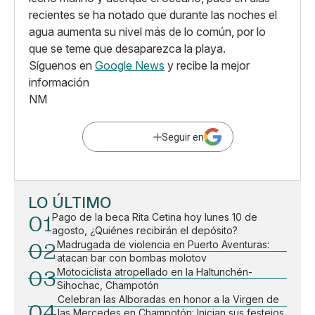
recientes se ha notado que durante las noches el
agua aumenta su nivel más de lo común, por lo
que se teme que desaparezca la playa.
Síguenos en
Google News
y recibe la mejor
información
NM
Seguir en
LO ÚLTIMO
01
Pago de la beca Rita Cetina hoy lunes 10 de
agosto, ¿Quiénes recibirán el depósito?
02
Madrugada de violencia en Puerto Aventuras:
atacan bar con bombas molotov
03
Motociclista atropellado en la Haltunchén-
Sihochac, Champotón
Celebran las Alboradas en honor a la Virgen de
04
las Mercedes en Champotón: Inician sus festejos