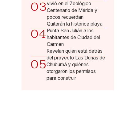
03
vivió en el Zoológico
Centenario de Mérida y
pocos recuerdan
Quitarán la histórica playa
04
Punta San Julián a los
habitantes de Ciudad del
Carmen
Revelan quién está detrás
del proyecto Las Dunas de
05
Chuburná y quiénes
otorgaron los permisos
para construir