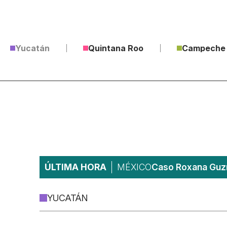
Yucatán
Quintana Roo
Campeche
ÚLTIMA HORA
MÉXICO
Caso Roxana Guzm
YUCATÁN