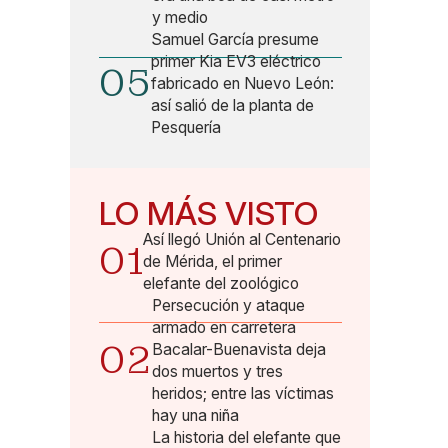
y medio
Samuel García presume
primer Kia EV3 eléctrico
05
fabricado en Nuevo León:
así salió de la planta de
Pesquería
LO MÁS VISTO
Así llegó Unión al Centenario
01
de Mérida, el primer
elefante del zoológico
Persecución y ataque
armado en carretera
02
Bacalar-Buenavista deja
dos muertos y tres
heridos; entre las víctimas
hay una niña
La historia del elefante que