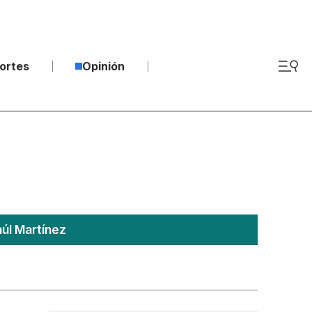
ortes
Opinión
úl Martínez