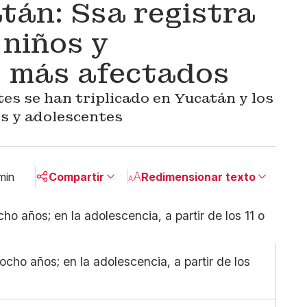
tán: Ssa registra
 niños y
s más afectados
es se han triplicado en Yucatán y los
os y adolescentes
min
Compartir
Redimensionar texto
Pequeño
Linkedin
Mediano
Facebook
Grande
X
 ocho años; en la adolescencia, a partir de los
Whatsapp
Copiar enlace