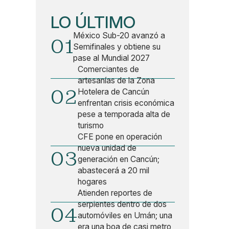
LO ÚLTIMO
México Sub-20 avanzó a
01
Semifinales y obtiene su
pase al Mundial 2027
Comerciantes de
artesanías de la Zona
02
Hotelera de Cancún
enfrentan crisis económica
pese a temporada alta de
turismo
CFE pone en operación
nueva unidad de
03
generación en Cancún;
abastecerá a 20 mil
hogares
Atienden reportes de
serpientes dentro de dos
04
automóviles en Umán; una
era una boa de casi metro