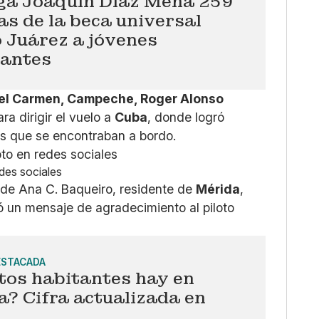
ga Joaquín Díaz Mena 259
as de la beca universal
 Juárez a jóvenes
iantes
 del Carmen, Campeche, Roger Alonso
ara dirigir el vuelo a
Cuba
, donde logró
os que se encontraban a bordo.
edes sociales
s de Ana C. Baqueiro, residente de
Mérida
,
ó un mensaje de agradecimiento al piloto
ESTACADA
tos habitantes hay en
? Cifra actualizada en