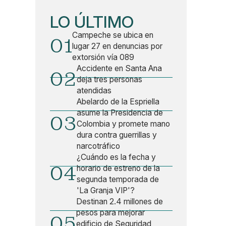
LO ÚLTIMO
Campeche se ubica en
01
lugar 27 en denuncias por
extorsión vía 089
Accidente en Santa Ana
02
deja tres personas
atendidas
Abelardo de la Espriella
asume la Presidencia de
03
Colombia y promete mano
dura contra guerrillas y
narcotráfico
¿Cuándo es la fecha y
04
horario de estreno de la
segunda temporada de
'La Granja VIP'?
Destinan 2.4 millones de
pesos para mejorar
05
edificio de Seguridad