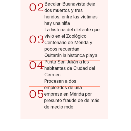
02
Bacalar-Buenavista deja
dos muertos y tres
heridos; entre las víctimas
hay una niña
La historia del elefante que
03
vivió en el Zoológico
Centenario de Mérida y
pocos recuerdan
Quitarán la histórica playa
04
Punta San Julián a los
habitantes de Ciudad del
Carmen
Procesan a dos
empleados de una
05
empresa en Mérida por
presunto fraude de de más
de medio mdp