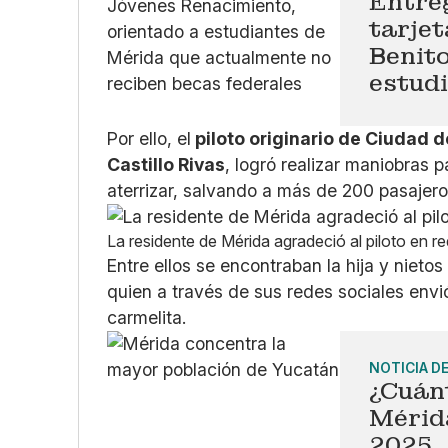
Entre
tarjet
Benito
estud
Por ello, el
piloto originario de Ciudad
Castillo Rivas
, logró realizar maniobras p
aterrizar, salvando a más de 200 pasajer
La residente de Mérida agradeció al piloto en r
Entre ellos se encontraban la hija y nieto
quien a través de sus redes sociales envi
carmelita.
NOTICIA D
¿Cuán
Mérida
2025