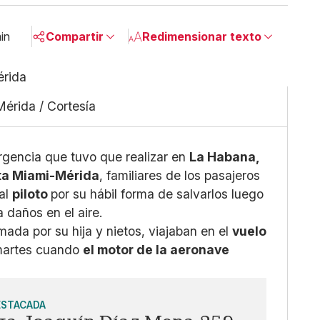
in
Compartir
Redimensionar texto
Pequeño
Linkedin
Mediano
Facebook
Mérida / Cortesía
Grande
X
Whatsapp
Copiar enlace
rgencia que tuvo que realizar en
La Habana,
ta Miami-Mérida
, familiares de los pasajeros
 al
piloto
por su hábil forma de salvarlos luego
 daños en el aire.
mada por su hija y nietos, viajaban en el
vuelo
 martes cuando
el motor de la aeronave
ESTACADA