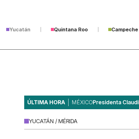
Yucatán
Quintana Roo
Campeche
ÚLTIMA HORA
MÉXICO
Presidenta Claudi
YUCATÁN / MÉRIDA