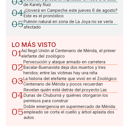
03
de Karely Ruiz
04
¿Lloverá en Campeche este jueves 6 de agosto?
Este es el pronóstico
05
Pulmón natural en zona de La Joya no se vería
afectado
LO MÁS VISTO
01
Así llegó Unión al Centenario de Mérida, el primer
elefante del zoológico
Persecución y ataque armado en carretera
02
Bacalar-Buenavista deja dos muertos y tres
heridos; entre las víctimas hay una niña
03
La historia del elefante que vivió en el Zoológico
Centenario de Mérida y pocos recuerdan
Revelan quién está detrás del proyecto Las
04
Dunas de Chuburná y quiénes otorgaron los
permisos para construir
Doble emergencia en supermercado de Mérida:
05
empleado se corta el cuello y árbol aplasta dos
autos