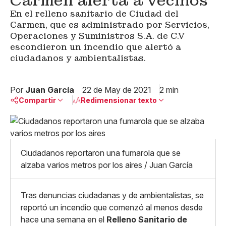
Carmen alerta a vecinos
En el relleno sanitario de Ciudad del
Carmen, que es administrado por Servicios,
Operaciones y Suministros S.A. de C.V
escondieron un incendio que alertó a
ciudadanos y ambientalistas.
Por
Juan García
22 de May de 2021
2 min
Compartir
Redimensionar texto
Pequeño
Linkedin
Mediano
Facebook
X
Grande
Ciudadanos reportaron una fumarola que se
Whatsapp
alzaba varios metros por los aires / Juan García
Copiar enlace
Tras denuncias ciudadanas y de ambientalistas, se
reportó un incendio que comenzó al menos desde
hace una semana en el
Relleno Sanitario de