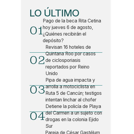
LO ÚLTIMO
Pago de la beca Rita Cetina
01
hoy jueves 6 de agosto,
¿Quiénes recibirán el
depósito?
Revisan 16 hoteles de
Quintana Roo por casos
02
de ciclosporiasis
reportados por Reino
Unido
Pipa de agua impacta y
03
arrolla a motociclista en
Ruta 5 de Cancún; testigos
intentan linchar al chofer
Detiene la policía de Playa
04
del Carmen a un sujeto con
drogas en la colonia Ejido
Sur
Pareja de César Gastélum