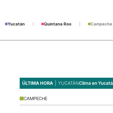
Yucatán
Quintana Roo
Campeche
ÚLTIMA HORA
YUCATÁN
Clima en Yucatá
CAMPECHE