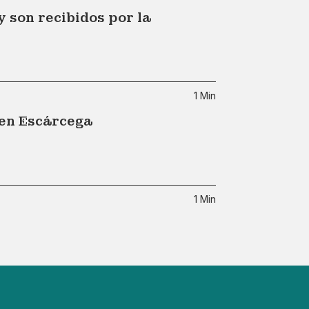
son recibidos por la
1 Min
 en Escárcega
1 Min