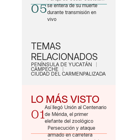
05
se entera de su muerte
durante transmisión en
vivo
TEMAS
RELACIONADOS
PENÍNSULA DE YUCATÁN
CAMPECHE
CIUDAD DEL CARMEN
PALIZADA
LO MÁS VISTO
Así llegó Unión al Centenario
01
de Mérida, el primer
elefante del zoológico
Persecución y ataque
armado en carretera