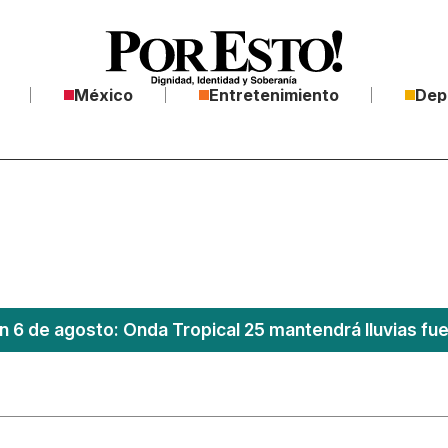
México
Entretenimiento
Dep
n 6 de agosto: Onda Tropical 25 mantendrá lluvias fu