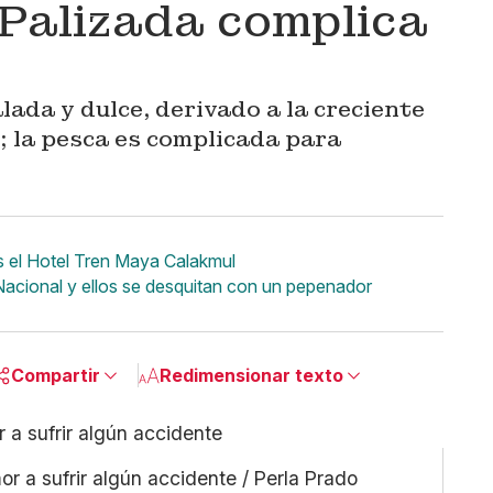
 Palizada complica
lada y dulce, derivado a la creciente
n; la pesca es complicada para
 el Hotel Tren Maya Calakmul
acional y ellos se desquitan con un pepenador
Compartir
Redimensionar texto
Pequeño
Linkedin
Mediano
Facebook
or a sufrir algún accidente / Perla Prado
Grande