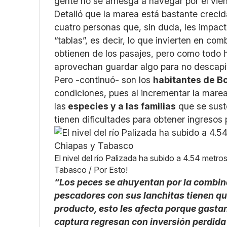
gente no se arriesga a navegar por el vient
Detalló que la marea está bastante creci
cuatro personas que, sin duda, les impact
“tablas”, es decir, lo que invierten en co
obtienen de los pasajes, pero como todo 
aprovechan guardar algo para no descapita
Pero -continuó- son los
habitantes de B
condiciones, pues al incrementar la marea
las
especies y a las familias
que se sust
tienen dificultades para obtener ingresos 
El nivel del río Palizada ha subido a 4.54 metro
Tabasco / Por Esto!
“Los peces se ahuyentan por la combina
pescadores con sus lanchitas tienen que
producto, esto les afecta porque gastan
captura regresan con inversión perdida