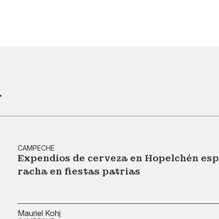
r
CAMPECHE
Expendios de cerveza en Hopelchén espe
racha en fiestas patrias
Mauriel Kohj