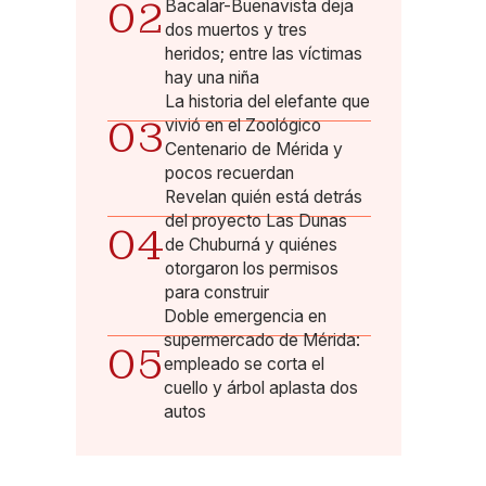
02
Bacalar-Buenavista deja
dos muertos y tres
heridos; entre las víctimas
hay una niña
La historia del elefante que
03
vivió en el Zoológico
Centenario de Mérida y
pocos recuerdan
Revelan quién está detrás
del proyecto Las Dunas
04
de Chuburná y quiénes
otorgaron los permisos
para construir
Doble emergencia en
supermercado de Mérida:
05
empleado se corta el
cuello y árbol aplasta dos
autos