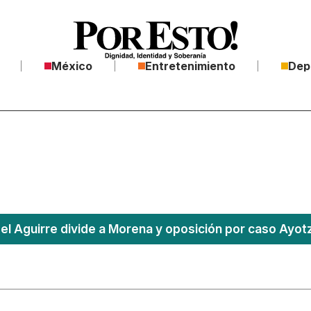
México
Entretenimiento
Dep
l Aguirre divide a Morena y oposición por caso Ayotz