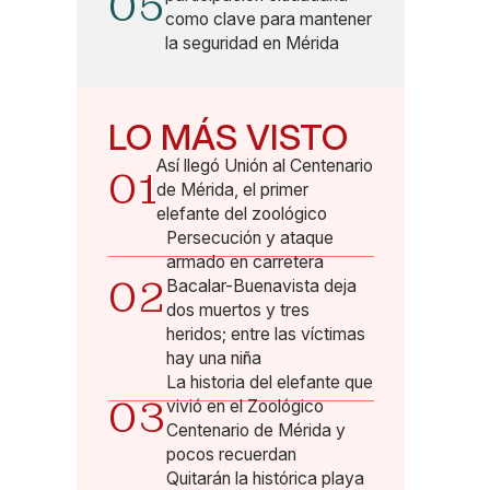
05
como clave para mantener
la seguridad en Mérida
LO MÁS VISTO
Así llegó Unión al Centenario
01
de Mérida, el primer
elefante del zoológico
Persecución y ataque
armado en carretera
02
Bacalar-Buenavista deja
dos muertos y tres
heridos; entre las víctimas
hay una niña
La historia del elefante que
03
vivió en el Zoológico
Centenario de Mérida y
pocos recuerdan
Quitarán la histórica playa