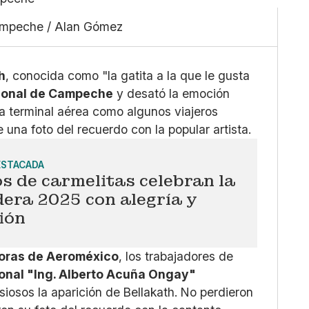
Pequeño
Linkedin
Mediano
Facebook
Campeche / Alan Gómez
Grande
X
Whatsapp
Copiar enlace
h
, conocida como "la gatita a la que le gusta
cional de Campeche
y desató la emoción
 la terminal aérea como algunos viajeros
una foto del recuerdo con la popular artista.
ESTACADA
s de carmelitas celebran la
era 2025 con alegría y
ión
horas de Aeroméxico
, los trabajadores de
onal "Ing. Alberto Acuña Ongay"
siosos la aparición de Bellakath. No perdieron