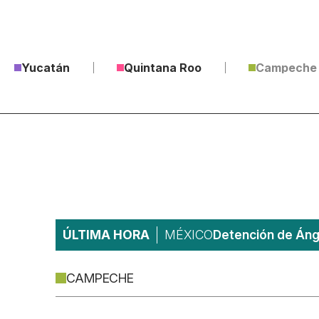
Yucatán
Quintana Roo
Campeche
ÚLTIMA HORA
MÉXICO
Detención de Ánge
CAMPECHE