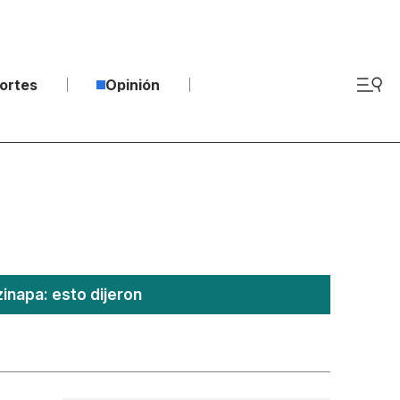
ortes
Opinión
inapa: esto dijeron