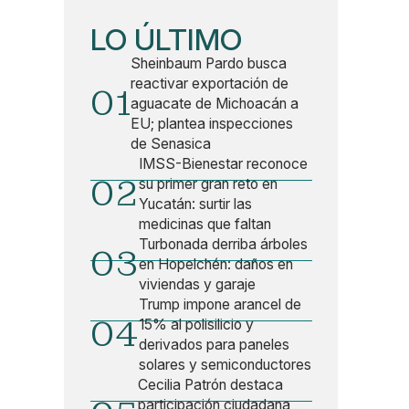
LO ÚLTIMO
Sheinbaum Pardo busca
reactivar exportación de
01
aguacate de Michoacán a
EU; plantea inspecciones
de Senasica
IMSS-Bienestar reconoce
02
su primer gran reto en
Yucatán: surtir las
medicinas que faltan
Turbonada derriba árboles
03
en Hopelchén: daños en
viviendas y garaje
Trump impone arancel de
04
15% al polisilicio y
derivados para paneles
solares y semiconductores
Cecilia Patrón destaca
participación ciudadana