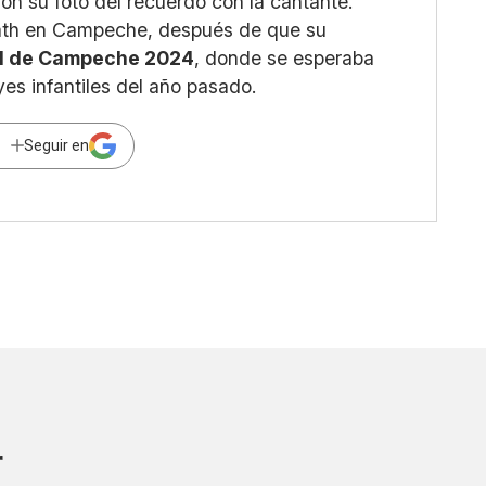
on su foto del recuerdo con la cantante.
akath en Campeche, después de que su
l de Campeche 2024
, donde se esperaba
yes infantiles del año pasado.
Seguir en
r