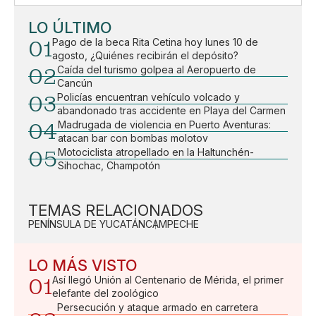
LO ÚLTIMO
01
Pago de la beca Rita Cetina hoy lunes 10 de
agosto, ¿Quiénes recibirán el depósito?
02
Caída del turismo golpea al Aeropuerto de
Cancún
03
Policías encuentran vehículo volcado y
abandonado tras accidente en Playa del Carmen
04
Madrugada de violencia en Puerto Aventuras:
atacan bar con bombas molotov
05
Motociclista atropellado en la Haltunchén-
Sihochac, Champotón
TEMAS RELACIONADOS
PENÍNSULA DE YUCATÁN
CAMPECHE
LO MÁS VISTO
01
Así llegó Unión al Centenario de Mérida, el primer
elefante del zoológico
Persecución y ataque armado en carretera