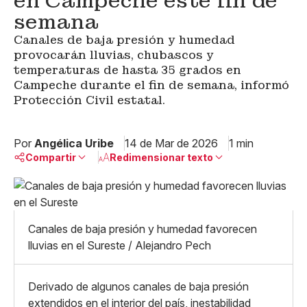
en Campeche este fin de
semana
Canales de baja presión y humedad
provocarán lluvias, chubascos y
temperaturas de hasta 35 grados en
Campeche durante el fin de semana, informó
Protección Civil estatal.
Por
Angélica Uribe
14 de Mar de 2026
1 min
Compartir
Redimensionar texto
Pequeño
Linkedin
Mediano
Facebook
X
Grande
Canales de baja presión y humedad favorecen
Whatsapp
lluvias en el Sureste / Alejandro Pech
Copiar enlace
Derivado de algunos canales de baja presión
extendidos en el interior del país, inestabilidad