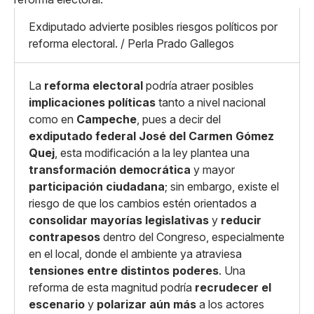
Mediano
Facebook
X
Grande
Exdiputado advierte posibles riesgos políticos por
Whatsapp
reforma electoral. / Perla Prado Gallegos
Copiar enlace
La
reforma electoral
podría atraer posibles
implicaciones políticas
tanto a nivel nacional
como en
Campeche
, pues a decir del
exdiputado federal José del Carmen Gómez
Quej
, esta modificación a la ley plantea una
transformación democrática
y mayor
participación ciudadana
; sin embargo, existe el
riesgo de que los cambios estén orientados a
consolidar mayorías legislativas
y
reducir
contrapesos
dentro del Congreso, especialmente
en el local, donde el ambiente ya atraviesa
tensiones entre distintos poderes
. Una
reforma de esta magnitud podría
recrudecer el
escenario
y
polarizar aún más
a los actores