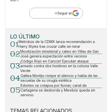
Seguir en
LO ÚLTIMO
01
Metrobús de la CDMX lanza recomendación a
Harry Styles tras cruzar calle sin mirar
02
Movilización ministerial y cateo en Villas de San
José genera expectación entre vecinos
¡Código Rojo en Cancún! Ejecutan ataque
03
armado contra dos hombres en la colonia Valle
Verde
04
Galilea Montijo rompe el silencio y habla de las
secuelas de su cirugía estética
Edomex se colapsa por lluvias; canal de
05
Cartagena se desborda y Mexibús queda sin
servicio
TEMAS RELACIONADOS