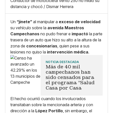
Grande
Conductor de motocicleta Vento 250 no midió su
Whatsapp
distancia y chocó / Dismar Herrera
Copiar enlace
Un
“jinete”
al manipular a
exceso de velocidad
su vehículo sobre la
avenida Maestros
Campechanos
no pudo frenar e
impactó
la parte
trasera de un auto que hizo su alto a la altura de la
zona de
concesionarias
, quien pese a sus
lesiones no quiso la
intervención médica
.
NOTICIA DESTACADA
Más de 40 mil
campechanos han
sido censados para
el programa "Salud
Casa por Casa
El hecho ocurrió cuando los involucrados
transitaban sobre la mencionada arteria y con
dirección a la
López Portillo
, sin embargo, el