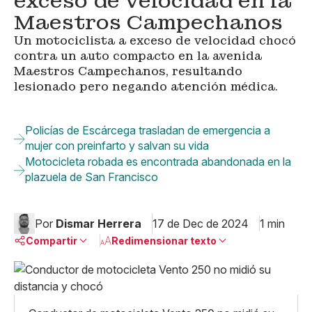
exceso de velocidad en la
Maestros Campechanos
Un motociclista a exceso de velocidad chocó
contra un auto compacto en la avenida
Maestros Campechanos, resultando
lesionado pero negando atención médica.
Policías de Escárcega trasladan de emergencia a
mujer con preinfarto y salvan su vida
Motocicleta robada es encontrada abandonada en la
plazuela de San Francisco
Por
Dismar Herrera
17 de Dec de 2024
1 min
Compartir
Redimensionar texto
Pequeño
Linkedin
Mediano
Facebook
X