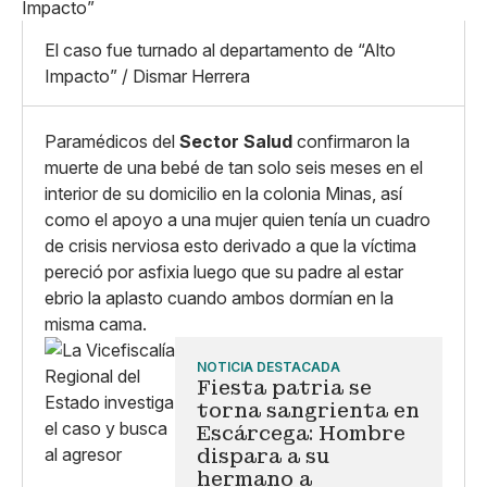
Linkedin
Mediano
Facebook
X
Grande
El caso fue turnado al departamento de “Alto
Whatsapp
Impacto” / Dismar Herrera
Copiar enlace
Paramédicos del
Sector Salud
confirmaron la
muerte de una bebé de tan solo seis meses en el
interior de su domicilio en la colonia Minas, así
como el apoyo a una mujer quien tenía un cuadro
de crisis nerviosa esto derivado a que la víctima
pereció por asfixia luego que su padre al estar
ebrio la aplasto cuando ambos dormían en la
misma cama.
NOTICIA DESTACADA
Fiesta patria se
torna sangrienta en
Escárcega: Hombre
dispara a su
hermano a