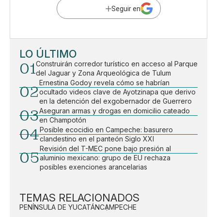
Seguir en
LO ÚLTIMO
01
Construirán corredor turístico en acceso al Parque
del Jaguar y Zona Arqueológica de Tulum
Ernestina Godoy revela cómo se habrían
02
ocultado videos clave de Ayotzinapa que derivo
en la detención del exgobernador de Guerrero
03
Aseguran armas y drogas en domicilio cateado
en Champotón
04
Posible ecocidio en Campeche: basurero
clandestino en el panteón Siglo XXI
Revisión del T-MEC pone bajo presión al
05
aluminio mexicano: grupo de EU rechaza
posibles exenciones arancelarias
TEMAS RELACIONADOS
PENÍNSULA DE YUCATÁN
CAMPECHE