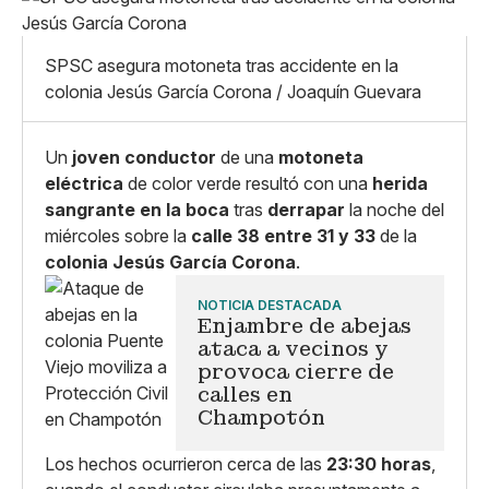
Pequeño
Linkedin
Mediano
Facebook
X
Grande
SPSC asegura motoneta tras accidente en la
Whatsapp
colonia Jesús García Corona / Joaquín Guevara
Copiar enlace
Un
joven conductor
de una
motoneta
eléctrica
de color verde resultó con una
herida
sangrante en la boca
tras
derrapar
la noche del
miércoles sobre la
calle 38 entre 31 y 33
de la
colonia Jesús García Corona
.
NOTICIA DESTACADA
Enjambre de abejas
ataca a vecinos y
provoca cierre de
calles en
Champotón
Los hechos ocurrieron cerca de las
23:30 horas
,