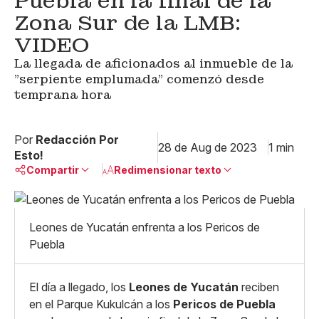
Puebla en la final de la
Zona Sur de la LMB:
VIDEO
La llegada de aficionados al inmueble de la
"serpiente emplumada" comenzó desde
temprana hora
Por
Redacción Por
28 de Aug de 2023
1 min
Esto!
Compartir
Redimensionar texto
Pequeño
Linkedin
Mediano
Leones de Yucatán enfrenta a los Pericos de
Facebook
X
Grande
Puebla
Whatsapp
Copiar enlace
El día a llegado, los
Leones de Yucatán
reciben
en el Parque Kukulcán a los
Pericos de Puebla