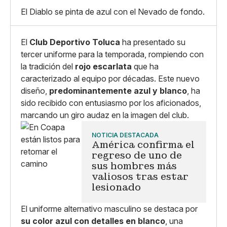
Pequeño
Linkedin
Mediano
El Diablo se pinta de azul con el Nevado de fondo.
Facebook
X
Grande
Whatsapp
Copiar enlace
El
Club Deportivo Toluca
ha presentado su
tercer uniforme para la temporada, rompiendo con
la tradición del
rojo escarlata
que ha
caracterizado al equipo por décadas. Este nuevo
diseño,
predominantemente azul y blanco
, ha
sido recibido con entusiasmo por los aficionados,
marcando un giro audaz en la imagen del club.
NOTICIA DESTACADA
América confirma el
regreso de uno de
sus hombres más
valiosos tras estar
lesionado
El uniforme alternativo masculino se destaca por
su color azul con detalles en blanco
, una