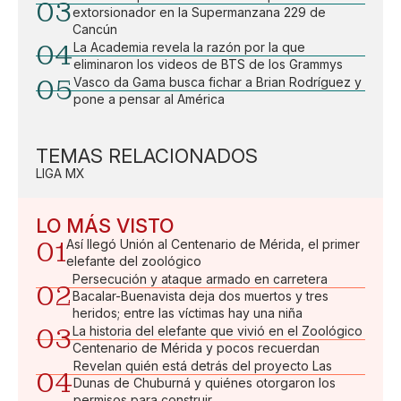
03
extorsionador en la Supermanzana 229 de
Cancún
04
La Academia revela la razón por la que
eliminaron los videos de BTS de los Grammys
05
Vasco da Gama busca fichar a Brian Rodríguez y
pone a pensar al América
TEMAS RELACIONADOS
LIGA MX
LO MÁS VISTO
01
Así llegó Unión al Centenario de Mérida, el primer
elefante del zoológico
Persecución y ataque armado en carretera
02
Bacalar-Buenavista deja dos muertos y tres
heridos; entre las víctimas hay una niña
03
La historia del elefante que vivió en el Zoológico
Centenario de Mérida y pocos recuerdan
Revelan quién está detrás del proyecto Las
04
Dunas de Chuburná y quiénes otorgaron los
permisos para construir