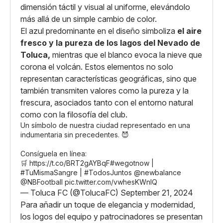
dimensión táctil y visual al uniforme, elevándolo
más allá de un simple cambio de color.
El azul predominante en el diseño simboliza
el aire
fresco y la pureza de los lagos del Nevado de
Toluca,
mientras que el blanco evoca la nieve que
corona el volcán. Estos elementos no solo
representan características geográficas, sino que
también transmiten valores como la pureza y la
frescura, asociados tanto con el entorno natural
como con la filosofía del club.
Un símbolo de nuestra ciudad representado en una
indumentaria sin precedentes. 😈
Consíguela en línea:
🛒
https://t.co/BRT2gAYBqF
#wegotnow
|
#TuMismaSangre
|
#TodosJuntos
@newbalance
@NBFootball
pic.twitter.com/vwhesKWnIQ
— Toluca FC (@TolucaFC)
September 21, 2024
Para añadir un toque de elegancia y modernidad,
los logos del equipo y patrocinadores se presentan