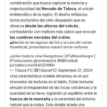
combinación que busca capturar la esencia y
majestuosidad del
Nevado de Toluca
, el volcán
emblemático de la región. El diseño refleja los
tonos profundos del cielo despejado que se
observa
desde las alturas del volcán
,
contrastando con matices más claros que evocan
las cumbres nevadas del cráter.
🗻Nacido en las lagunas del Sol y la Luna del volcán
Xinantécatl, presentamos nuestro tercer uniforme.
¡Juntos hasta la cima!
#wegotnow
|
#TuMismaSangre
|
#TodosJuntos
@newbalance
@NBFootball
pic.twitter.com/0A4h2ZHMRn
— Toluca FC (@TolucaFC)
September 21, 2024
Una característica notable del jersey es el uso
innovador de texturas en el tejido. Estas texturas
simulan la irregularidad de las rocas volcánicas y la
suavidad de la nieve, logrando un equilibrio entre la
fuerza de la montaña
y la serenidad del entorno
natural que la rodea. Este detalle añade una