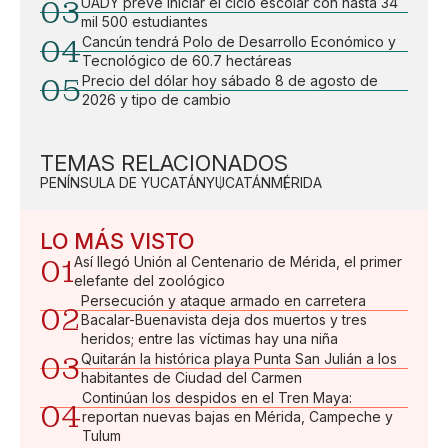
03
UADY prevé iniciar el ciclo escolar con hasta 34
mil 500 estudiantes
04
Cancún tendrá Polo de Desarrollo Económico y
Tecnológico de 60.7 hectáreas
05
Precio del dólar hoy sábado 8 de agosto de
2026 y tipo de cambio
TEMAS RELACIONADOS
PENÍNSULA DE YUCATÁN
YUCATÁN
MÉRIDA
LO MÁS VISTO
01
Así llegó Unión al Centenario de Mérida, el primer
elefante del zoológico
Persecución y ataque armado en carretera
02
Bacalar-Buenavista deja dos muertos y tres
heridos; entre las víctimas hay una niña
03
Quitarán la histórica playa Punta San Julián a los
habitantes de Ciudad del Carmen
Continúan los despidos en el Tren Maya:
04
reportan nuevas bajas en Mérida, Campeche y
Tulum