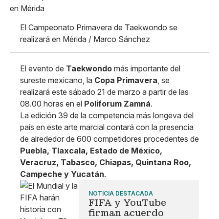
Pequeño
Linkedin
Mediano
Facebook
X
Grande
El Campeonato Primavera de Taekwondo se
Whatsapp
realizará en Mérida / Marco Sánchez
Copiar enlace
El evento de
Taekwondo
más importante del
sureste mexicano, la
Copa Primavera
, se
realizará este sábado 21 de marzo a partir de las
08.00 horas en el
Poliforum Zamná
.
La edición 39 de la competencia más longeva del
país en este arte marcial contará con la presencia
de alrededor de 600 competidores procedentes de
Puebla, Tlaxcala, Estado de México,
Veracruz, Tabasco, Chiapas, Quintana Roo,
Campeche y Yucatán
.
NOTICIA DESTACADA
FIFA y YouTube
firman acuerdo