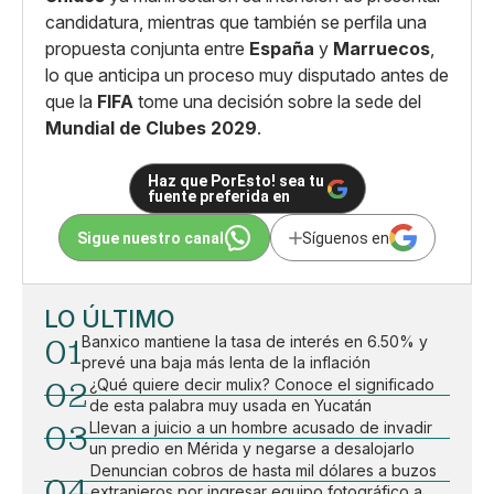
candidatura, mientras que también se perfila una
propuesta conjunta entre
España
y
Marruecos
,
lo que anticipa un proceso muy disputado antes de
que la
FIFA
tome una decisión sobre la sede del
Mundial de Clubes 2029
.
Haz que PorEsto! sea tu
fuente preferida en
Sigue nuestro canal
Síguenos en
LO ÚLTIMO
01
Banxico mantiene la tasa de interés en 6.50% y
prevé una baja más lenta de la inflación
02
¿Qué quiere decir mulix? Conoce el significado
de esta palabra muy usada en Yucatán
03
Llevan a juicio a un hombre acusado de invadir
un predio en Mérida y negarse a desalojarlo
Denuncian cobros de hasta mil dólares a buzos
04
extranjeros por ingresar equipo fotográfico a