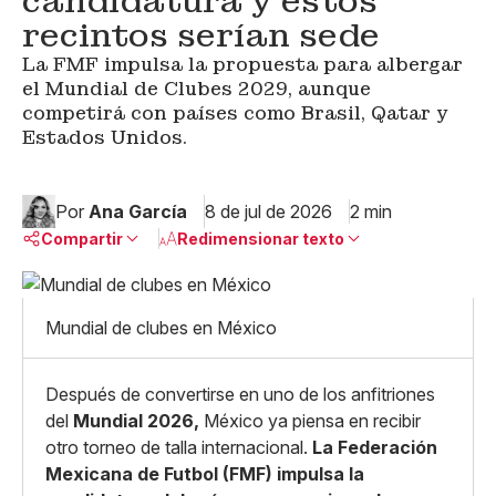
candidatura y estos
recintos serían sede
La FMF impulsa la propuesta para albergar
el Mundial de Clubes 2029, aunque
competirá con países como Brasil, Qatar y
Estados Unidos.
Por
Ana García
8 de jul de 2026
2 min
Compartir
Redimensionar texto
Pequeño
Linkedin
Mediano
Mundial de clubes en México
Facebook
X
Grande
Whatsapp
Copiar enlace
Después de convertirse en uno de los anfitriones
del
Mundial 2026,
México ya piensa en recibir
otro torneo de talla internacional.
La
Federación
Mexicana de Futbol (FMF)
impulsa la