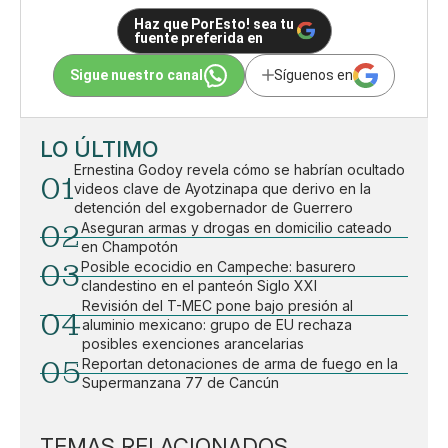
Haz que PorEsto! sea tu
fuente preferida en
Sigue nuestro canal
Síguenos en
LO ÚLTIMO
Ernestina Godoy revela cómo se habrían ocultado
01
videos clave de Ayotzinapa que derivo en la
detención del exgobernador de Guerrero
02
Aseguran armas y drogas en domicilio cateado
en Champotón
03
Posible ecocidio en Campeche: basurero
clandestino en el panteón Siglo XXI
Revisión del T-MEC pone bajo presión al
04
aluminio mexicano: grupo de EU rechaza
posibles exenciones arancelarias
05
Reportan detonaciones de arma de fuego en la
Supermanzana 77 de Cancún
TEMAS RELACIONADOS