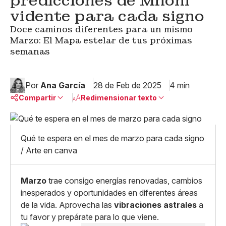
predicciones de Mhoni
vidente para cada signo
Doce caminos diferentes para un mismo
Marzo: El Mapa estelar de tus próximas
semanas
Por
Ana García
28 de Feb de 2025
4 min
Compartir
Redimensionar texto
Pequeño
Linkedin
Mediano
Qué te espera en el mes de marzo para cada signo
Facebook
X
Grande
/ Arte en canva
Whatsapp
Copiar enlace
Marzo
trae consigo energías renovadas, cambios
inesperados y oportunidades en diferentes áreas
de la vida. Aprovecha las
vibraciones astrales
a
tu favor y prepárate para lo que viene.