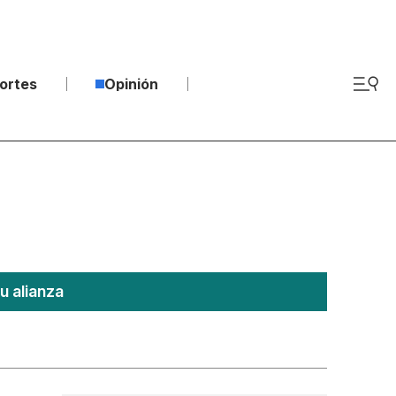
ortes
Opinión
u alianza