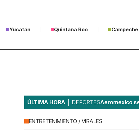
Yucatán
Quintana Roo
Campeche
ÚLTIMA HORA
DEPORTES
Aeroméxico ser
ENTRETENIMIENTO / VIRALES