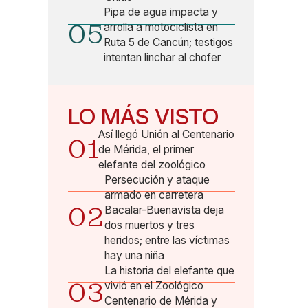
Pipa de agua impacta y
05
arrolla a motociclista en
Ruta 5 de Cancún; testigos
intentan linchar al chofer
LO MÁS VISTO
Así llegó Unión al Centenario
01
de Mérida, el primer
elefante del zoológico
Persecución y ataque
armado en carretera
02
Bacalar-Buenavista deja
dos muertos y tres
heridos; entre las víctimas
hay una niña
La historia del elefante que
03
vivió en el Zoológico
Centenario de Mérida y