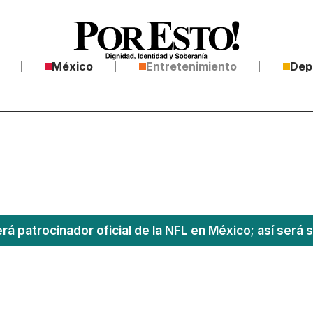
México
Entretenimiento
Dep
á patrocinador oficial de la NFL en México; así será s