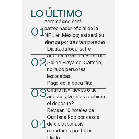
LO ÚLTIMO
Aeroméxico será
01
patrocinador oficial de la
NFL en México; así será su
alianza por tres temporadas
Diputada local sufre
accidente vial en Villas del
02
Sol de Playa del Carmen;
no hubo personas
lesionadas
Pago de la beca Rita
03
Cetina hoy jueves 6 de
agosto, ¿Quiénes recibirán
el depósito?
Revisan 16 hoteles de
Quintana Roo por casos
04
de ciclosporiasis
reportados por Reino
Unido