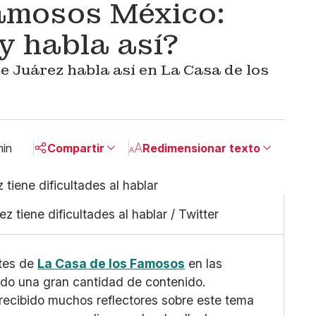
amosos México:
y habla así?
ie Juárez habla así en La Casa de los
min
Compartir
Redimensionar texto
Pequeño
Linkedin
Mediano
Facebook
ez tiene dificultades al hablar / Twitter
Grande
X
Whatsapp
Copiar enlace
ntes de
La Casa de los Famosos
en las
ado una gran cantidad de contenido.
recibido muchos reflectores sobre este tema