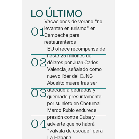
LO ÚLTIMO
Vacaciones de verano "no
01
levantan en turismo" en
Campeche para
restauranteros
EU ofrece recompensa de
hasta 25 millones de
02
dólares por Juan Carlos
Valencia, señalado como
nuevo líder del CJNG
Abuelito muere tras ser
03
atacado a pedradas y
quemado presuntamente
por su nieto en Chetumal
Marco Rubio endurece
presión contra Cuba y
04
advierte que no habrá
“válvula de escape” para
La Habana