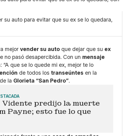
Pequeño
Linkedin
Mediano
Facebook
Grande
X
su auto para evitar que su ex se lo quedara,
Whatsapp
Copiar enlace
ra mejor
vender su auto
que dejar que su
ex
ue no pasó desapercibida. Con un
mensaje
: “A que se lo quede mi ex, mejor te lo
ención
de todos los
transeúntes
en la
a de la
Glorieta “San Pedro”
.
ESTACADA
Vidente predijo la muerte
m Payne; esto fue lo que