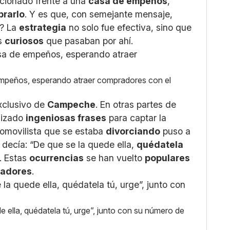
acionado frente a una
casa de empeños
,
rarlo
. Y es que, con semejante mensaje,
o? La
estrategia
no solo fue efectiva, sino que
s
curiosos
que pasaban por ahí.
 empeños, esperando atraer compradores con el
xclusivo de
Campeche
. En otras partes de
lizado
ingeniosas frases
para captar la
tomovilista que se estaba
divorciando
puso a
 decía: “De que se la quede ella,
quédatela
. Estas
ocurrencias
se han vuelto
populares
adores
.
e ella, quédatela tú, urge”, junto con su número de