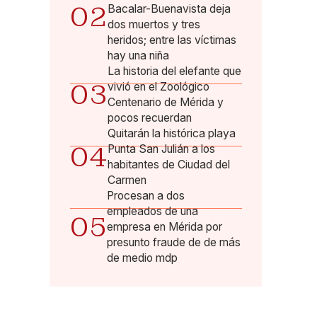
02
Bacalar-Buenavista deja
dos muertos y tres
heridos; entre las víctimas
hay una niña
La historia del elefante que
03
vivió en el Zoológico
Centenario de Mérida y
pocos recuerdan
Quitarán la histórica playa
04
Punta San Julián a los
habitantes de Ciudad del
Carmen
Procesan a dos
empleados de una
05
empresa en Mérida por
presunto fraude de de más
de medio mdp