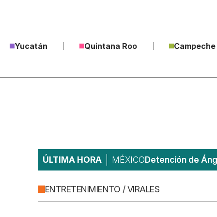
Yucatán
Quintana Roo
Campeche
ÚLTIMA HORA
MÉXICO
Detención de Ánge
ENTRETENIMIENTO / VIRALES