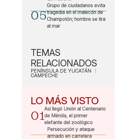
Grupo de ciudadanos evita
05
tragedia en el malecón de
Champotón; hombre se tira
al mar
TEMAS
RELACIONADOS
PENÍNSULA DE YUCATÁN
CAMPECHE
LO MÁS VISTO
Así llegó Unión al Centenario
01
de Mérida, el primer
elefante del zoológico
Persecución y ataque
armado en carretera