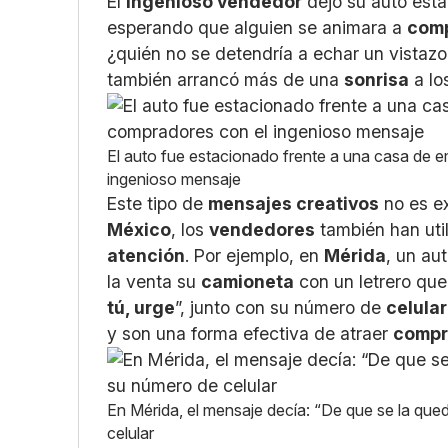
El
ingenioso vendedor
dejó su auto est
esperando que alguien se animara a
comp
¿quién no se detendría a echar un vistaz
también arrancó más de una
sonrisa
a lo
El auto fue estacionado frente a una casa de
ingenioso mensaje
Este tipo de
mensajes creativos
no es e
México
, los
vendedores
también han uti
atención
. Por ejemplo, en
Mérida
, un au
la venta su
camioneta
con un letrero que
tú, urge
”, junto con su número de
celular
y son una forma efectiva de atraer
compr
En Mérida, el mensaje decía: “De que se la qued
celular