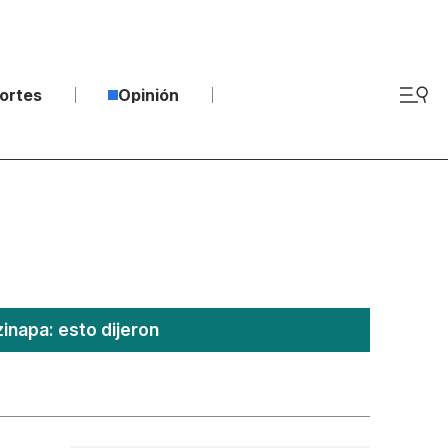
ortes
Opinión
inapa: esto dijeron