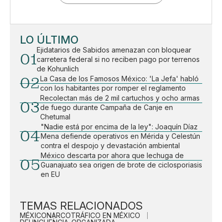
LO ÚLTIMO
Ejidatarios de Sabidos amenazan con bloquear
01
carretera federal si no reciben pago por terrenos
de Kohunlich
02
La Casa de los Famosos México: 'La Jefa' habló
con los habitantes por romper el reglamento
Recolectan más de 2 mil cartuchos y ocho armas
03
de fuego durante Campaña de Canje en
Chetumal
"Nadie está por encima de la ley": Joaquín Díaz
04
Mena defiende operativos en Mérida y Celestún
contra el despojo y devastación ambiental
México descarta por ahora que lechuga de
05
Guanajuato sea origen de brote de ciclosporiasis
en EU
TEMAS RELACIONADOS
MÉXICO
NARCOTRÁFICO EN MÉXICO