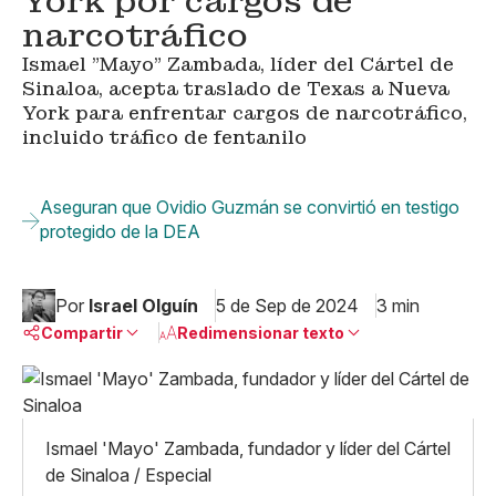
York por cargos de
narcotráfico
Ismael "Mayo" Zambada, líder del Cártel de
Sinaloa, acepta traslado de Texas a Nueva
York para enfrentar cargos de narcotráfico,
incluido tráfico de fentanilo
Aseguran que Ovidio Guzmán se convirtió en testigo
protegido de la DEA
Por
Israel Olguín
5 de Sep de 2024
3 min
Compartir
Redimensionar texto
Pequeño
Linkedin
Mediano
Facebook
X
Grande
Ismael 'Mayo' Zambada, fundador y líder del Cártel
Whatsapp
de Sinaloa / Especial
Copiar enlace