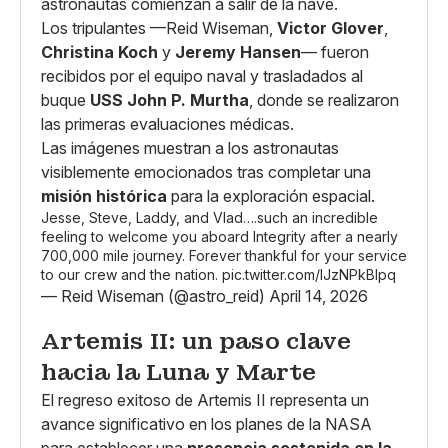
astronautas comienzan a salir de la nave.
Los tripulantes —Reid Wiseman,
Victor Glover
,
Christina Koch
y
Jeremy Hansen
— fueron
recibidos por el equipo naval y trasladados al
buque
USS John P. Murtha
, donde se realizaron
las primeras evaluaciones médicas.
Las imágenes muestran a los astronautas
visiblemente emocionados tras completar una
misión histórica
para la exploración espacial.
Jesse, Steve, Laddy, and Vlad….such an incredible
feeling to welcome you aboard Integrity after a nearly
700,000 mile journey. Forever thankful for your service
to our crew and the nation.
pic.twitter.com/lJzNPkBIpq
— Reid Wiseman (@astro_reid)
April 14, 2026
Artemis II: un paso clave
hacia la Luna y Marte
El regreso exitoso de Artemis II representa un
avance significativo en los planes de la NASA
para establecer una
presencia sostenida en la