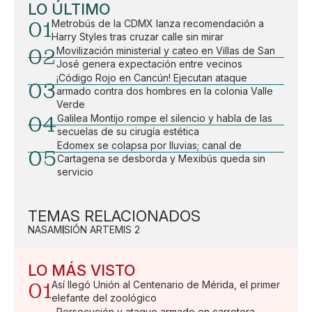
LO ÚLTIMO
01
Metrobús de la CDMX lanza recomendación a
Harry Styles tras cruzar calle sin mirar
02
Movilización ministerial y cateo en Villas de San
José genera expectación entre vecinos
¡Código Rojo en Cancún! Ejecutan ataque
03
armado contra dos hombres en la colonia Valle
Verde
04
Galilea Montijo rompe el silencio y habla de las
secuelas de su cirugía estética
Edomex se colapsa por lluvias; canal de
05
Cartagena se desborda y Mexibús queda sin
servicio
TEMAS RELACIONADOS
NASA
MISIÓN ARTEMIS 2
LO MÁS VISTO
01
Así llegó Unión al Centenario de Mérida, el primer
elefante del zoológico
Persecución y ataque armado en carretera