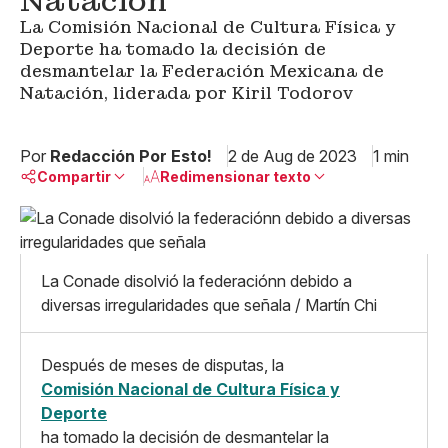
Natación
La Comisión Nacional de Cultura Física y
Deporte ha tomado la decisión de
desmantelar la Federación Mexicana de
Natación, liderada por Kiril Todorov
Por
Redacción Por Esto!
2 de Aug de 2023
1 min
Compartir
Redimensionar texto
Pequeño
Linkedin
Mediano
Facebook
X
Grande
La Conade disolvió la federaciónn debido a
Whatsapp
diversas irregularidades que señala / Martín Chi
Copiar enlace
Después de meses de disputas, la
Comisión Nacional de Cultura Física y
Deporte
ha tomado la decisión de desmantelar la