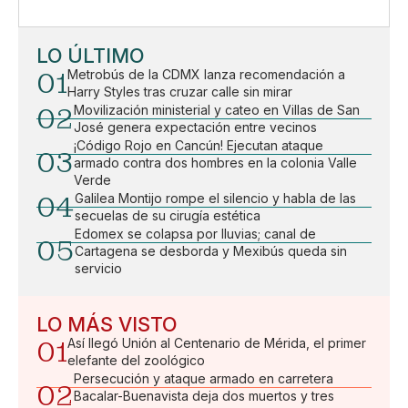
LO ÚLTIMO
01
Metrobús de la CDMX lanza recomendación a
Harry Styles tras cruzar calle sin mirar
02
Movilización ministerial y cateo en Villas de San
José genera expectación entre vecinos
¡Código Rojo en Cancún! Ejecutan ataque
03
armado contra dos hombres en la colonia Valle
Verde
04
Galilea Montijo rompe el silencio y habla de las
secuelas de su cirugía estética
Edomex se colapsa por lluvias; canal de
05
Cartagena se desborda y Mexibús queda sin
servicio
LO MÁS VISTO
01
Así llegó Unión al Centenario de Mérida, el primer
elefante del zoológico
Persecución y ataque armado en carretera
02
Bacalar-Buenavista deja dos muertos y tres