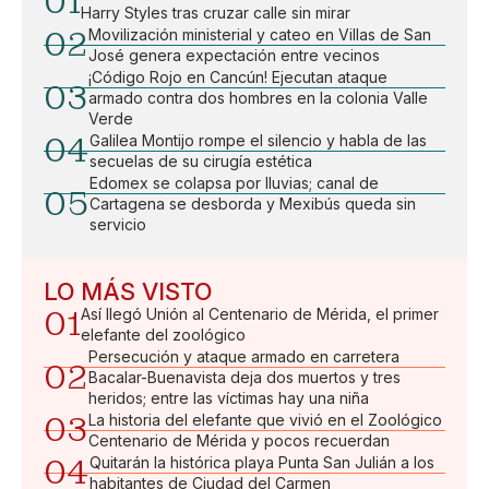
01
Harry Styles tras cruzar calle sin mirar
02
Movilización ministerial y cateo en Villas de San
José genera expectación entre vecinos
¡Código Rojo en Cancún! Ejecutan ataque
03
armado contra dos hombres en la colonia Valle
Verde
04
Galilea Montijo rompe el silencio y habla de las
secuelas de su cirugía estética
Edomex se colapsa por lluvias; canal de
05
Cartagena se desborda y Mexibús queda sin
servicio
LO MÁS VISTO
01
Así llegó Unión al Centenario de Mérida, el primer
elefante del zoológico
Persecución y ataque armado en carretera
02
Bacalar-Buenavista deja dos muertos y tres
heridos; entre las víctimas hay una niña
03
La historia del elefante que vivió en el Zoológico
Centenario de Mérida y pocos recuerdan
04
Quitarán la histórica playa Punta San Julián a los
habitantes de Ciudad del Carmen