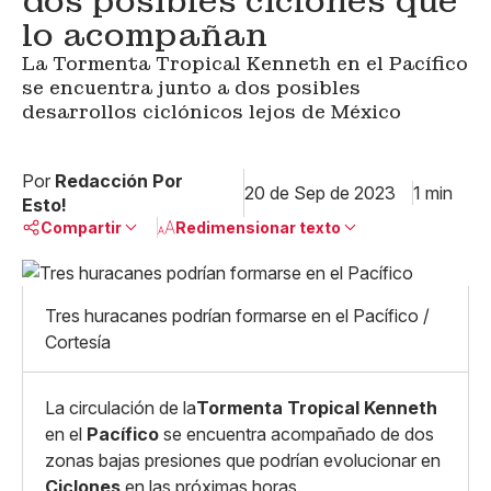
dos posibles ciclones que
lo acompañan
La Tormenta Tropical Kenneth en el Pacífico
se encuentra junto a dos posibles
desarrollos ciclónicos lejos de México
Por
Redacción Por
20 de Sep de 2023
1 min
Esto!
Compartir
Redimensionar texto
Pequeño
Linkedin
Mediano
Tres huracanes podrían formarse en el Pacífico /
Facebook
X
Grande
Cortesía
Whatsapp
Copiar enlace
La circulación de la
Tormenta Tropical Kenneth
en el
Pacífico
se encuentra acompañado de dos
zonas bajas presiones que podrían evolucionar en
Ciclones
en las próximas horas.