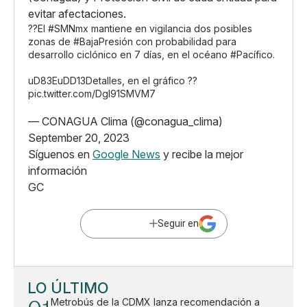
evitar afectaciones.
??El
#SMNmx
mantiene en vigilancia dos posibles
zonas de
#BajaPresión
con probabilidad para
desarrollo ciclónico en 7 días, en el océano
#Pacífico
.
uD83EuDD13Detalles, en el gráfico ??
pic.twitter.com/DgI91SMVM7
— CONAGUA Clima (@conagua_clima)
September 20, 2023
Síguenos en
Google News
y recibe la mejor
información
GC
Seguir en
LO ÚLTIMO
Metrobús de la CDMX lanza recomendación a