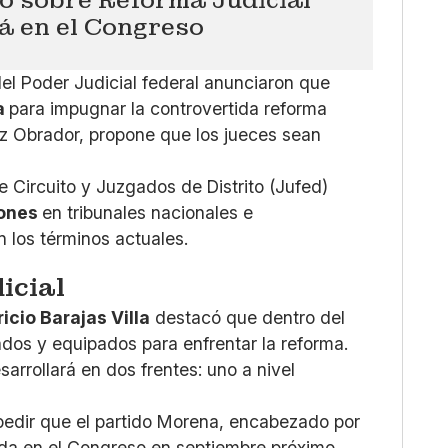
á en el Congreso
el Poder Judicial federal anunciaron que
ca
para impugnar la controvertida reforma
ez Obrador, propone que los jueces sean
 Circuito y Juzgados de Distrito (Jufed)
ones
en tribunales nacionales e
n los términos actuales.
icial
icio Barajas Villa
destacó que dentro del
dos y equipados para enfrentar la reforma.
sarrollará en dos frentes: uno a nivel
mpedir que el partido Morena, encabezado por
ada en el Congreso en septiembre próximo.