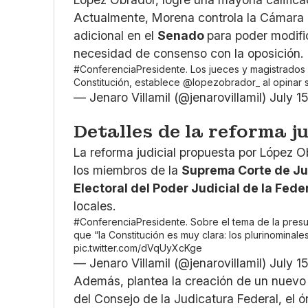
Actualmente, Morena controla la Cámara 
adicional en el
Senado
para poder modific
necesidad de consenso con la oposición.
#ConferenciaPresidente
. Los jueces y magistrados
Constitución, establece
@lopezobrador_
al opinar 
— Jenaro Villamil (@jenarovillamil)
July 1
Detalles de la reforma ju
La reforma judicial propuesta por López O
los miembros de la
Suprema Corte de Ju
Electoral del Poder Judicial de la Fede
locales.
#ConferenciaPresidente
. Sobre el tema de la pres
que “la Constitución es muy clara: los plurinominale
pic.twitter.com/dVqUyXcKge
— Jenaro Villamil (@jenarovillamil)
July 1
Además, plantea la creación de un nuevo T
del Consejo de la Judicatura Federal, el ó