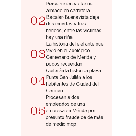
Persecución y ataque
armado en carretera
02
Bacalar-Buenavista deja
dos muertos y tres
heridos; entre las víctimas
hay una niña
La historia del elefante que
03
vivió en el Zoológico
Centenario de Mérida y
pocos recuerdan
Quitarán la histórica playa
04
Punta San Julián a los
habitantes de Ciudad del
Carmen
Procesan a dos
empleados de una
05
empresa en Mérida por
presunto fraude de de más
de medio mdp