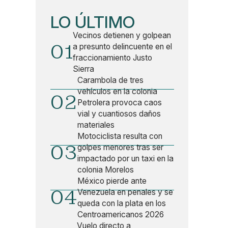
LO ÚLTIMO
Vecinos detienen y golpean
01
a presunto delincuente en el
fraccionamiento Justo
Sierra
Carambola de tres
vehículos en la colonia
02
Petrolera provoca caos
vial y cuantiosos daños
materiales
Motociclista resulta con
03
golpes menores tras ser
impactado por un taxi en la
colonia Morelos
México pierde ante
04
Venezuela en penales y se
queda con la plata en los
Centroamericanos 2026
Vuelo directo a