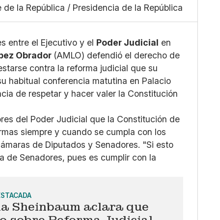
Facebook
de la República / Presidencia de la República
Grande
X
Whatsapp
Copiar enlace
s entre el Ejecutivo y el
Poder Judicial
en
pez Obrador
(AMLO) defendió el derecho de
estarse contra la reforma judicial que su
u habitual conferencia matutina en Palacio
ncia de respetar y hacer valer la Constitución
ores del Poder Judicial que la Constitución de
formas siempre y cuando se cumpla con los
cámaras de Diputados y Senadores. "Si esto
la de Senadores, pues es cumplir con la
ESTACADA
ia Sheinbaum aclara que
o sobre Reforma Judicial