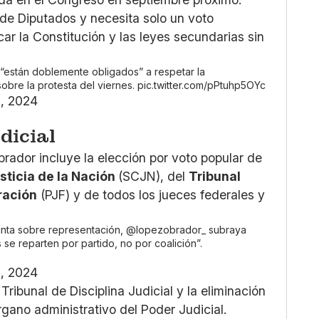
de Diputados y necesita solo un voto
ar la Constitución y las leyes secundarias sin
 “están doblemente obligados” a respetar la
sobre la protesta del viernes.
pic.twitter.com/pPtuhp5OYc
5, 2024
dicial
brador incluye la elección por voto popular de
sticia de la Nación
(SCJN), del
Tribunal
ración
(PJF) y de todos los jueces federales y
unta sobre representación,
@lopezobrador_
subraya
s se reparten por partido, no por coalición”.
5, 2024
ribunal de Disciplina Judicial y la eliminación
rgano administrativo del Poder Judicial.