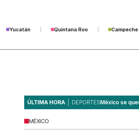
Yucatán
Quintana Roo
Campeche
ÚLTIMA HORA
DEPORTES
México se qued
MÉXICO