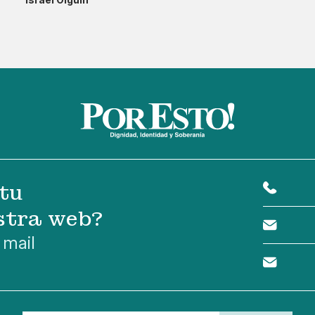
tu
stra web?
 mail