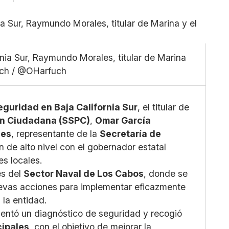
Pequeño
Linkedin
Mediano
Facebook
Grande
X
rnia Sur, Raymundo Morales, titular de Marina
Whatsapp
fuch / @OHarfuch
Copiar enlace
seguridad en Baja California Sur
, el titular de
ón Ciudadana (SSPC)
,
Omar García
les
, representante de la
Secretaría de
 de alto nivel con el gobernador estatal
s locales.
es del
Sector Naval de Los Cabos
, donde se
uevas acciones para implementar eficazmente
 la entidad.
esentó un diagnóstico de seguridad y recogió
cipales
, con el objetivo de mejorar la