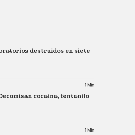
oratorios destruidos en siete
1 Min
 Decomisan cocaína, fentanilo
1 Min