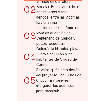
armado en carretera
02
Bacalar-Buenavista deja
dos muertos y tres
heridos; entre las víctimas
hay una niña
La historia del elefante que
03
vivió en el Zoológico
Centenario de Mérida y
pocos recuerdan
Quitarán la histórica playa
04
Punta San Julián a los
habitantes de Ciudad del
Carmen
Revelan quién está detrás
del proyecto Las Dunas de
05
Chuburná y quiénes
otorgaron los permisos
para construir