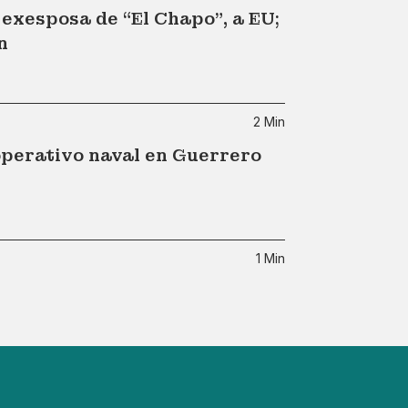
 exesposa de “El Chapo”, a EU;
n
2 Min
operativo naval en Guerrero
1 Min