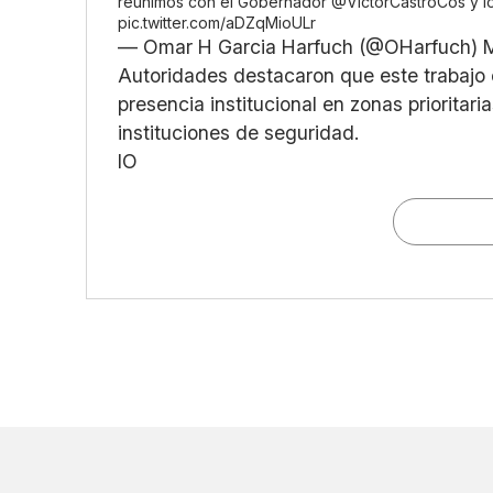
reunimos con el Gobernador
@VictorCastroCos
y l
pic.twitter.com/aDZqMioULr
— Omar H Garcia Harfuch (@OHarfuch)
Autoridades destacaron que este trabajo c
presencia institucional en zonas prioritari
instituciones de seguridad.
IO