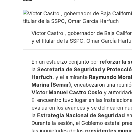
Víctor Castro , gobernador de Baja Califo
y el titular de la SSPC, Omar García Har
En un esfuerzo conjunto por
reforzar la 
la
Secretaría de Seguridad y Protecci
Harfuch
, y el almirante
Raymundo Mora
Marina (Semar)
, encabezaron una reunión
Víctor Manuel Castro Cosío
y autoridade
El encuentro tuvo lugar en las instalacion
evaluaron los avances y se delinearon n
la
Estrategia Nacional de Seguridad
en
Durante la sesión, el Gobierno estatal pr
las inquietudes de los
presidentes muni