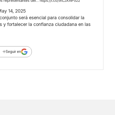
os representantes del…
https://t.co/9fLJXmP5zz
May 14, 2025
onjunto será esencial para consolidar la
as y fortalecer la confianza ciudadana en las
Seguir en