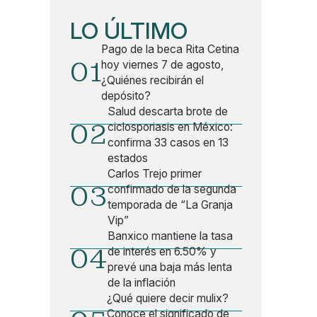
LO ÚLTIMO
Pago de la beca Rita Cetina
01
hoy viernes 7 de agosto,
¿Quiénes recibirán el
depósito?
Salud descarta brote de
02
ciclosporiasis en México:
confirma 33 casos en 13
estados
Carlos Trejo primer
03
confirmado de la segunda
temporada de “La Granja
Vip”
Banxico mantiene la tasa
04
de interés en 6.50% y
prevé una baja más lenta
de la inflación
¿Qué quiere decir mulix?
Conoce el significado de