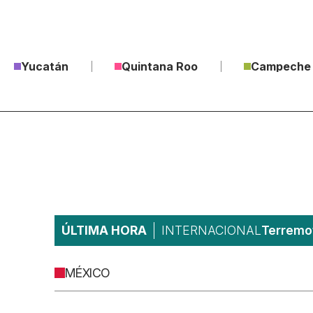
Yucatán
Quintana Roo
Campeche
ÚLTIMA HORA
INTERNACIONAL
Terremot
MÉXICO