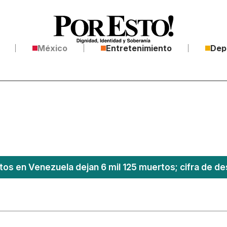
México
Entretenimiento
Dep
os en Venezuela dejan 6 mil 125 muertos; cifra de de