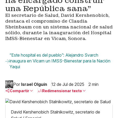
ha encargado construir
una República sana”
El secretario de Salud, David Kershenobich,
destaca el compromiso de Claudia
Sheinbaum con un sistema nacional de salud
sólido, durante la inauguración del Hospital
IMSS-Bienestar en Vícam, Sonora.
“Este hospital es del pueblo”: Alejandro Svarch
inaugura en Vícam un IMSS-Bienestar para la Nación
Yaqui
Por
Israel Olguín
12 de Jul de 2025
2 min
Compartir
Redimensionar texto
Pequeño
Linkedin
Mediano
David Kershenobich Stalnikowitz, secretario de
Facebook
X