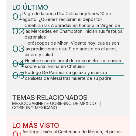
LO ÚLTIMO
01
Pago de la beca Rita Cetina hoy lunes 10 de
agosto, ¿Quiénes recibirán el depósito?
Celebran las Alboradas en honor a la Virgen de
02
las Mercedes en Champotón: Inician sus festejos
patronales
Horóscopos de Mhoni Vidente hoy: cuales son
03
las predicciones este 9 de agosto en el amor,
dinero y salud
04
Hombre cae de árbol de cinco metros y termina
sobre una lancha en Chetumal
05
Rodrigo De Paul marca golazo y muestra
camiseta de Messi tras muerte de su padre
TEMAS RELACIONADOS
MÉXICO
GABINETE GOBIERNO DE MÉXICO
GOBIERNO MEXICANO
LO MÁS VISTO
01
Así llegó Unión al Centenario de Mérida, el primer