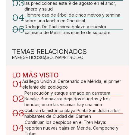
03
las predicciones este 9 de agosto en el amor,
dinero y salud
04
Hombre cae de árbol de cinco metros y termina
sobre una lancha en Chetumal
05
Rodrigo De Paul marca golazo y muestra
camiseta de Messi tras muerte de su padre
TEMAS RELACIONADOS
ENERGÉTICOS
GASOLINA
PETRÓLEO
LO MÁS VISTO
01
Así llegó Unión al Centenario de Mérida, el primer
elefante del zoológico
Persecución y ataque armado en carretera
02
Bacalar-Buenavista deja dos muertos y tres
heridos; entre las víctimas hay una niña
03
Quitarán la histórica playa Punta San Julián a los
habitantes de Ciudad del Carmen
Continúan los despidos en el Tren Maya:
04
reportan nuevas bajas en Mérida, Campeche y
Tulum