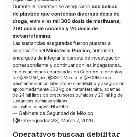
Durante el operativo se aseguraron
dos bolsas
de plástico que contenían diversas dosis de
droga
, entre ellas
mil 300 dosis de marihuana,
700 dosis de cocaína y 20 dosis de
metanfetamina
.
Las sustancias aseguradas fueron puestas a
disposición del
Ministerio Público
, autoridad
encargada de integrar la carpeta de investigación
correspondiente y continuar con las indagatorias.
En dos acciones coordinadas en Guerrero, elementos
de
@SEMAR_mx
,
@SSPCMexico
y
@FGRMexico
desmantelaron un laboratorio clandestino y aseguraron
aproximadamente 300 kg de metanfetamina, además
de 24 mil litros de precursores químicos y 20 mil kg de
sustancias químicas sólidas…
pic.twitter.com/wZkHbcI9RR
— Gabinete de Seguridad de México
(@GabSeguridadMX)
March 7, 2026
Operativos buscan debilitar