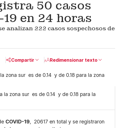
istra 50 casos
19 en 24 horas
 se analizan 222 casos sospechosos de
Compartir
Redimensionar texto
Pequeño
Linkedin
Mediano
Facebook
Grande
X
 la zona sur es de 0.14 y de 0.18 para la
Whatsapp
Copiar enlace
 de
COVID-19
, 20617 en total y se registraron