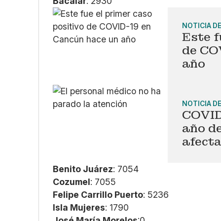
Bacalar
: 2930
NOTICIA D
Este f
de CO
año
NOTICIA D
COVID
año de
afecta
Benito Juárez
: 7054
Cozumel
: 7055
Felipe Carrillo Puerto
: 5236
Isla Mujeres
: 1790
José María Morelos
:0