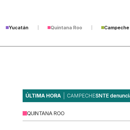
Yucatán
Quintana Roo
Campeche
ÚLTIMA HORA
CAMPECHE
SNTE denuncia
QUINTANA ROO