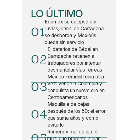
LO ÚLTIMO
Edomex se colapsa por
01
lluvias; canal de Cartagena
se desborda y Mexibús
queda sin servicio
Ejidatarios de Bécal en
02
Campeche retienen a
trabajadores por intentar
desmantelar vías férreas
México Femenil reina otra
03
vez: vence a Colombia y
conquista un nuevo oro en
Centroamericanos
Maquillaje de cejas
04
después de los 50: el error
que suma años y cómo
evitarlo
Romero y mal de ojo: el
05
ritual que promete alejar