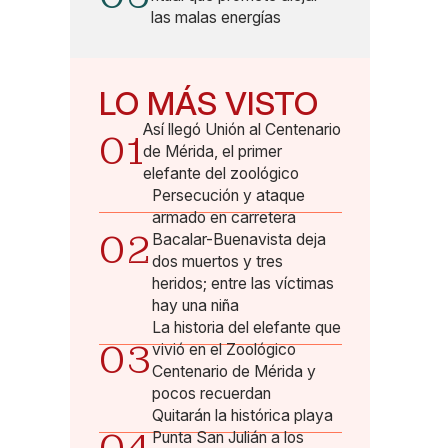
las malas energías
LO MÁS VISTO
Así llegó Unión al Centenario
01
de Mérida, el primer
elefante del zoológico
Persecución y ataque
armado en carretera
02
Bacalar-Buenavista deja
dos muertos y tres
heridos; entre las víctimas
hay una niña
La historia del elefante que
03
vivió en el Zoológico
Centenario de Mérida y
pocos recuerdan
Quitarán la histórica playa
Punta San Julián a los