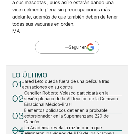
a sus mascotas , pues así le estarán dando una
vida realmente plena sin preocupaciones más
adelante, además de que también deben de tener
todas sus vacunas en orden.
MA
Seguir en
LO ÚLTIMO
01
Jared Leto queda fuera de una película tras
acusaciones en su contra
Canciller Roberto Velasco participará en la
02
sesión plenaria de la VI Reunión de la Comisión
Binacional México-Brasil
Elementos policiacos detienen a probable
03
extorsionador en la Supermanzana 229 de
Cancún
04
La Academia revela la razón por la que
eliminaron los videos de BTS de los Grammys