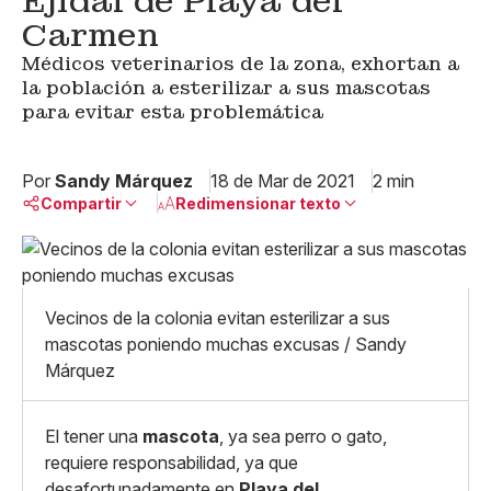
Ejidal de Playa del
Carmen
Médicos veterinarios de la zona, exhortan a
la población a esterilizar a sus mascotas
para evitar esta problemática
Por
Sandy Márquez
18 de Mar de 2021
2 min
Compartir
Redimensionar texto
Pequeño
Linkedin
Mediano
Facebook
X
Grande
Vecinos de la colonia evitan esterilizar a sus
Whatsapp
mascotas poniendo muchas excusas / Sandy
Copiar enlace
Márquez
El tener una
mascota
, ya sea perro o gato,
requiere responsabilidad, ya que
desafortunadamente en
Playa del