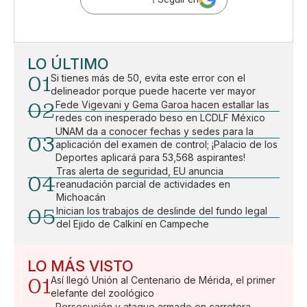
LO ÚLTIMO
01
Si tienes más de 50, evita este error con el
delineador porque puede hacerte ver mayor
02
Fede Vigevani y Gema Garoa hacen estallar las
redes con inesperado beso en LCDLF México
UNAM da a conocer fechas y sedes para la
03
aplicación del examen de control; ¡Palacio de los
Deportes aplicará para 53,568 aspirantes!
Tras alerta de seguridad, EU anuncia
04
reanudación parcial de actividades en
Michoacán
05
Inician los trabajos de deslinde del fundo legal
del Ejido de Calkiní en Campeche
LO MÁS VISTO
01
Así llegó Unión al Centenario de Mérida, el primer
elefante del zoológico
Persecución y ataque armado en carretera