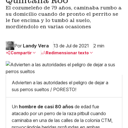
Quintana Roo
El cozumeleño de 79 años, caminaba rumbo a
su domicilio cuando de pronto el perrito se
le fue encima y lo tumbó al suelo,
mordiéndolo en varias ocasiones
Por
Landy Vera
13 de Jul de 2021
2 min
Compartir
Redimensionar texto
Pequeño
Linkedin
Mediano
Facebook
X
Grande
Advierten a las autoridades el peligro de dejar a
Whatsapp
sus perros sueltos / PORESTO!
Copiar enlace
Un
hombre de casi 80 años
de edad fue
atacado por un perro de la raza pitbull cuando
caminaba en una de las calles de la colonia CTM,
provocándole heridas profundas en ambas