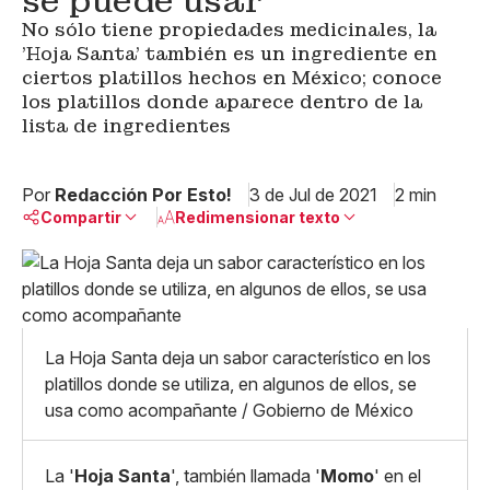
se puede usar
No sólo tiene propiedades medicinales, la
'Hoja Santa' también es un ingrediente en
ciertos platillos hechos en México; conoce
los platillos donde aparece dentro de la
lista de ingredientes
Por
Redacción Por Esto!
3 de Jul de 2021
2 min
Compartir
Redimensionar texto
Pequeño
Linkedin
Mediano
Facebook
X
Grande
Whatsapp
La Hoja Santa deja un sabor característico en los
Copiar enlace
platillos donde se utiliza, en algunos de ellos, se
usa como acompañante / Gobierno de México
La '
Hoja Santa
', también llamada '
Momo
' en el