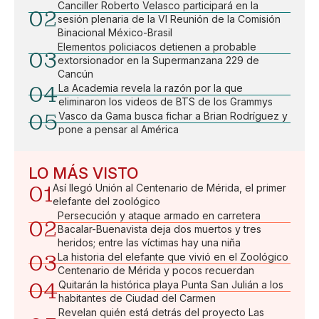
Canciller Roberto Velasco participará en la
02
sesión plenaria de la VI Reunión de la Comisión
Binacional México-Brasil
Elementos policiacos detienen a probable
03
extorsionador en la Supermanzana 229 de
Cancún
04
La Academia revela la razón por la que
eliminaron los videos de BTS de los Grammys
05
Vasco da Gama busca fichar a Brian Rodríguez y
pone a pensar al América
LO MÁS VISTO
01
Así llegó Unión al Centenario de Mérida, el primer
elefante del zoológico
Persecución y ataque armado en carretera
02
Bacalar-Buenavista deja dos muertos y tres
heridos; entre las víctimas hay una niña
03
La historia del elefante que vivió en el Zoológico
Centenario de Mérida y pocos recuerdan
04
Quitarán la histórica playa Punta San Julián a los
habitantes de Ciudad del Carmen
Revelan quién está detrás del proyecto Las