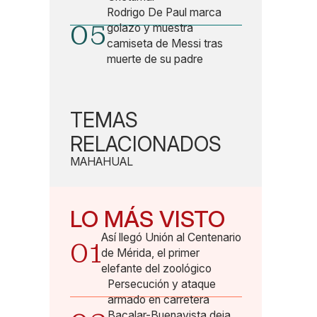
Rodrigo De Paul marca
05
golazo y muestra
camiseta de Messi tras
muerte de su padre
TEMAS
RELACIONADOS
MAHAHUAL
LO MÁS VISTO
Así llegó Unión al Centenario
01
de Mérida, el primer
elefante del zoológico
Persecución y ataque
armado en carretera
Bacalar-Buenavista deja