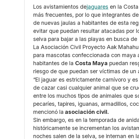
Los avistamientos de
jaguares
en la Costa
más frecuentes, por lo que integrantes de
de nuevas jaulas a habitantes de esta re
evitar que puedan resultar atacadas por l
selva para bajar a las playas en busca de
La Asociación Civil Proyecto Aak Mahahual
para mascotas confeccionada con maya ac
habitantes de la
Costa Maya
puedan resg
riesgo de que puedan ser víctimas de un a
“El jaguar es estrictamente carnívoro y e
de cazar casi cualquier animal que se cr
entre los muchos tipos de animales que so
pecaríes, tapires, iguanas, armadillos, co
mencionó la
asociación civil.
Sin embargo, es en la temporada de anid
históricamente se incrementan los avistam
noches salen de la selva, se internan en