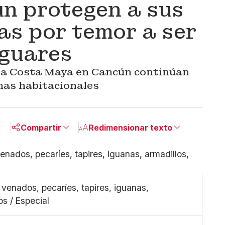
n protegen a sus
as por temor a ser
aguares
 la Costa Maya en Cancún continúan
onas habitacionales
Compartir
Redimensionar texto
Pequeño
Linkedin
Mediano
Facebook
Grande
X
venados, pecaríes, tapires, iguanas,
Whatsapp
os / Especial
Copiar enlace