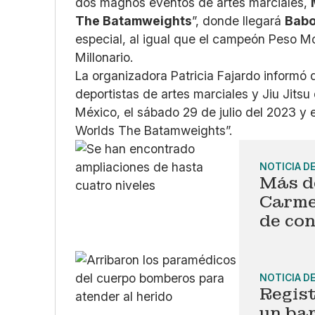
dos magnos eventos de artes marciales,
The Batamweights
”, donde llegará
Babo
especial, al igual que el campeón Peso
Millonario.
La organizadora Patricia Fajardo informó 
deportistas de artes marciales y Jiu Jits
México, el sábado 29 de julio del 2023 y 
Worlds The Batamweights”.
NOTICIA D
Más de
Carme
de co
NOTICIA D
Regis
un ba