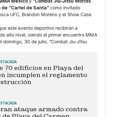
MMA México
y “
Combat Jiu-Jitsu Worlds
 de “Cartel de Santa”
como invitado
 Mosca UFC, Brandon Moreno y el Show Case
que este evento deportivo recibirán a
u de alto nivel, siendo el primer encuentro MMA
el domingo, 30 de julio, “Combat Jiu-Jitsu
ESTACADA
 70 edificios en Playa del
n incumplen el reglamento
nstrucción
ESTACADA
tran ataque armado contra
r de Playa del Carmen