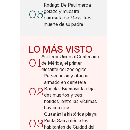
Rodrigo De Paul marca
05
golazo y muestra
camiseta de Messi tras
muerte de su padre
LO MÁS VISTO
Así llegó Unión al Centenario
01
de Mérida, el primer
elefante del zoológico
Persecución y ataque
armado en carretera
02
Bacalar-Buenavista deja
dos muertos y tres
heridos; entre las víctimas
hay una niña
Quitarán la histórica playa
03
Punta San Julián a los
habitantes de Ciudad del