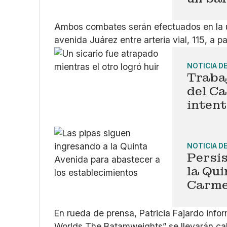
Ambos combates serán efectuados en la u
avenida Juárez entre arteria vial, 115, a pa
NOTICIA D
Traba
del Ca
intent
NOTICIA D
Persis
la Qui
Carme
En rueda de prensa, Patricia Fajardo in
Worlds The Batamweights” se llevarán cab