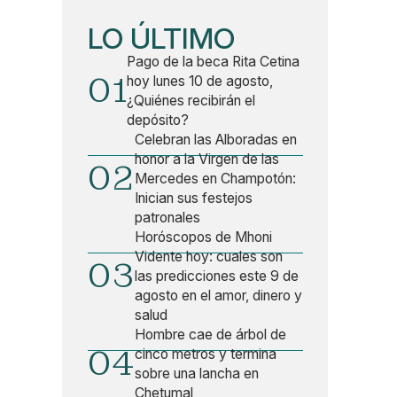
LO ÚLTIMO
Pago de la beca Rita Cetina
01
hoy lunes 10 de agosto,
¿Quiénes recibirán el
depósito?
Celebran las Alboradas en
honor a la Virgen de las
02
Mercedes en Champotón:
Inician sus festejos
patronales
Horóscopos de Mhoni
Vidente hoy: cuales son
03
las predicciones este 9 de
agosto en el amor, dinero y
salud
Hombre cae de árbol de
04
cinco metros y termina
sobre una lancha en
Chetumal