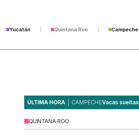
Yucatán
Quintana Roo
Campeche
ÚLTIMA HORA
CAMPECHE
Vacas sueltas 
QUINTANA ROO