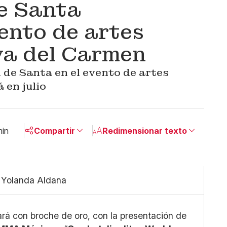
e Santa
ento de artes
ya del Carmen
 de Santa en el evento de artes
 en julio
min
Compartir
Redimensionar texto
Pequeño
Linkedin
Mediano
Facebook
/ Yolanda Aldana
Grande
X
Whatsapp
Copiar enlace
ará con broche de oro, con la presentación de