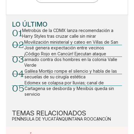
LO ÚLTIMO
01
Metrobús de la CDMX lanza recomendación a
Harry Styles tras cruzar calle sin mirar
02
Movilización ministerial y cateo en Villas de San
José genera expectación entre vecinos
¡Código Rojo en Cancún! Ejecutan ataque
03
armado contra dos hombres en la colonia Valle
Verde
04
Galilea Montijo rompe el silencio y habla de las
secuelas de su cirugía estética
Edomex se colapsa por lluvias; canal de
05
Cartagena se desborda y Mexibús queda sin
servicio
TEMAS RELACIONADOS
PENÍNSULA DE YUCATÁN
QUINTANA ROO
CANCÚN