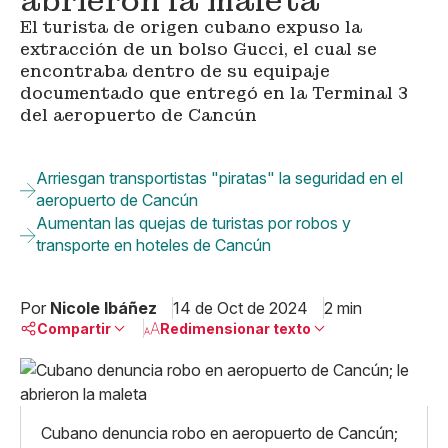
abrieron la maleta
El turista de origen cubano expuso la
extracción de un bolso Gucci, el cual se
encontraba dentro de su equipaje
documentado que entregó en la Terminal 3
del aeropuerto de Cancún
Arriesgan transportistas "piratas" la seguridad en el
aeropuerto de Cancún
Aumentan las quejas de turistas por robos y
transporte en hoteles de Cancún
Por
Nicole Ibáñez
14 de Oct de 2024
2 min
Compartir
Redimensionar texto
Pequeño
Linkedin
Mediano
Facebook
X
Grande
Cubano denuncia robo en aeropuerto de Cancún;
Whatsapp