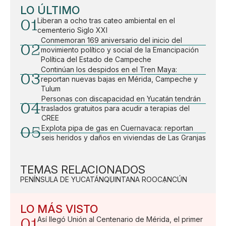
LO ÚLTIMO
01
Liberan a ocho tras cateo ambiental en el
cementerio Siglo XXI
Conmemoran 169 aniversario del inicio del
02
movimiento político y social de la Emancipación
Política del Estado de Campeche
Continúan los despidos en el Tren Maya:
03
reportan nuevas bajas en Mérida, Campeche y
Tulum
Personas con discapacidad en Yucatán tendrán
04
traslados gratuitos para acudir a terapias del
CREE
05
Explota pipa de gas en Cuernavaca: reportan
seis heridos y daños en viviendas de Las Granjas
TEMAS RELACIONADOS
PENÍNSULA DE YUCATÁN
QUINTANA ROO
CANCÚN
LO MÁS VISTO
01
Así llegó Unión al Centenario de Mérida, el primer