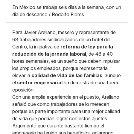
X
Grande
En México se trabaja seis días a la semana, con un
Whatsapp
día de descanso / Rodolfo Flores
Copiar enlace
Para Javier Arellano, mesero y representante de
68 trabajadores sindicalizados de un hotel del
Centro, la iniciativa de
reforma de ley para la
reducción de la jornada laboral
, de 48 a 40
horas semanales, es un sueño que deben impulsar
los propios empleados, porque representaría
elevar la
calidad de vida de las familias
, aunque
el
sector empresarial
ha demostrado una fuerte
oposición.
Con una amplia experiencia en el puesto, Arellano
señaló que como trabajadores se lo merecen
porque es parte importante para una mejor calidad
de vida que podrían lograr con estos ajustes.
Argumentó que durante bastante tiempo el
empresario ha tenido sus beneficios, aclarando