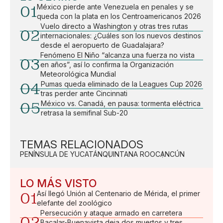
01
México pierde ante Venezuela en penales y se
queda con la plata en los Centroamericanos 2026
Vuelo directo a Washington y otras tres rutas
02
internacionales: ¿Cuáles son los nuevos destinos
desde el aeropuerto de Guadalajara?
Fenómeno El Niño “alcanza una fuerza no vista
03
en años”, así lo confirma la Organización
Meteorológica Mundial
04
Pumas queda eliminado de la Leagues Cup 2026
tras perder ante Cincinnati
05
México vs. Canadá, en pausa: tormenta eléctrica
retrasa la semifinal Sub-20
TEMAS RELACIONADOS
PENÍNSULA DE YUCATÁN
QUINTANA ROO
CANCÚN
LO MÁS VISTO
01
Así llegó Unión al Centenario de Mérida, el primer
elefante del zoológico
Persecución y ataque armado en carretera
02
Bacalar-Buenavista deja dos muertos y tres