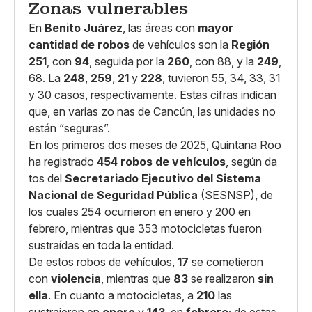
Zonas vulnerables
En
Benito Juárez
, las áreas con
mayor
cantidad de robos
de vehículos son la
Región
251
, con
94
, seguida por la
260
, con 88, y la
249
,
68. La
248
,
259
,
21
y
228
, tuvieron 55, 34, 33, 31
y 30 casos, respectivamente. Estas cifras indican
que, en varias zo nas de Cancún, las unidades no
están “seguras”.
En los primeros dos meses de 2025, Quintana Roo
ha registrado
454 robos de vehículos
, según da
tos del
Secretariado Ejecutivo del Sistema
Nacional de Seguridad Pública
(SESNSP), de
los cuales 254 ocurrieron en enero y 200 en
febrero, mientras que 353 motocicletas fueron
sustraídas en toda la entidad.
De estos robos de vehículos,
17
se cometieron
con
violencia
, mientras que
83
se realizaron
sin
ella
. En cuanto a motocicletas, a
210
las
sustrajeron en
enero
y
143
, en
febrero
; de estas,