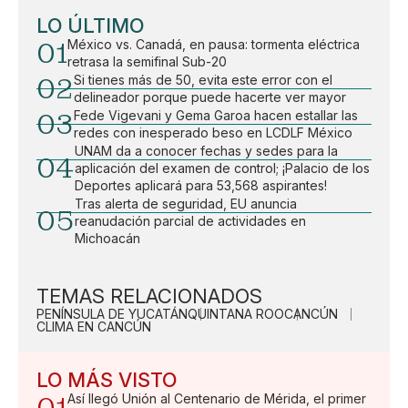
LO ÚLTIMO
01
México vs. Canadá, en pausa: tormenta eléctrica
retrasa la semifinal Sub-20
02
Si tienes más de 50, evita este error con el
delineador porque puede hacerte ver mayor
03
Fede Vigevani y Gema Garoa hacen estallar las
redes con inesperado beso en LCDLF México
UNAM da a conocer fechas y sedes para la
04
aplicación del examen de control; ¡Palacio de los
Deportes aplicará para 53,568 aspirantes!
Tras alerta de seguridad, EU anuncia
05
reanudación parcial de actividades en
Michoacán
TEMAS RELACIONADOS
PENÍNSULA DE YUCATÁN
QUINTANA ROO
CANCÚN
CLIMA EN CANCÚN
LO MÁS VISTO
01
Así llegó Unión al Centenario de Mérida, el primer