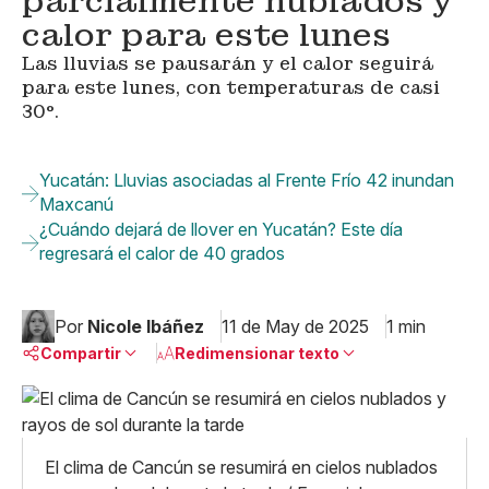
parcialmente nublados y
calor para este lunes
Las lluvias se pausarán y el calor seguirá
para este lunes, con temperaturas de casi
30°.
Yucatán: Lluvias asociadas al Frente Frío 42 inundan
Maxcanú
¿Cuándo dejará de llover en Yucatán? Este día
regresará el calor de 40 grados
Por
Nicole Ibáñez
11 de May de 2025
1 min
Compartir
Redimensionar texto
Pequeño
Linkedin
Mediano
Facebook
X
Grande
El clima de Cancún se resumirá en cielos nublados
Whatsapp