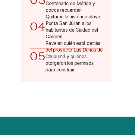
03
Centenario de Mérida y
pocos recuerdan
Quitarán la histórica playa
04
Punta San Julián a los
habitantes de Ciudad del
Carmen
Revelan quién está detrás
del proyecto Las Dunas de
05
Chuburná y quiénes
otorgaron los permisos
para construir