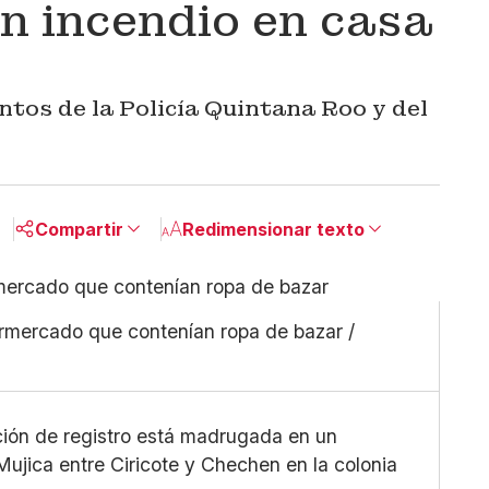
n incendio en casa
ntos de la Policía Quintana Roo y del
Compartir
Redimensionar texto
Pequeño
Linkedin
Mediano
Facebook
permercado que contenían ropa de bazar /
Grande
X
Whatsapp
Copiar enlace
ción de registro está madrugada en un
 Mujica entre Ciricote y Chechen en la colonia