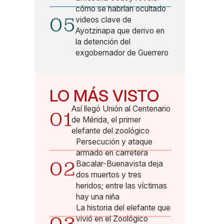
cómo se habrían ocultado
05
videos clave de
Ayotzinapa que derivo en
la detención del
exgobernador de Guerrero
LO MÁS VISTO
Así llegó Unión al Centenario
01
de Mérida, el primer
elefante del zoológico
Persecución y ataque
armado en carretera
02
Bacalar-Buenavista deja
dos muertos y tres
heridos; entre las víctimas
hay una niña
La historia del elefante que
vivió en el Zoológico