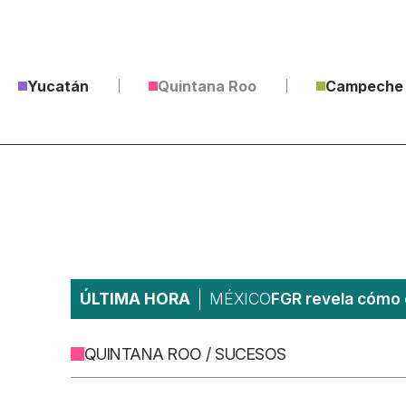
Yucatán
Quintana Roo
Campeche
ÚLTIMA HORA
MÉXICO
FGR revela cómo 
QUINTANA ROO / SUCESOS