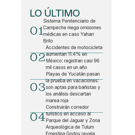
LO ÚLTIMO
Sistema Penitenciario de
01
Campeche niega omisiones
médicas en caso Yahari
Brito
Accidentes de motocicleta
02
aumentan 11.4% en
México: registran casi 96
mil casos en un año
Playas de Yucatán pasan
la prueba en vacaciones:
03
son aptas para bañistas y
los análisis descartan
marea roja
Construirán corredor
04
turístico en acceso al
Parque del Jaguar y Zona
Arqueológica de Tulum
Ernestina Godoy revela