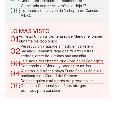
Mérida por presunto narcomenudeo
Carambola entre seis vehículos deja 17
05
lesionados en la avenida Nichupté de Cancún:
VIDEO
LO MÁS VISTO
01
Así llegó Unión al Centenario de Mérida, el primer
elefante del zoológico
Persecución y ataque armado en carretera
02
Bacalar-Buenavista deja dos muertos y tres
heridos; entre las víctimas hay una niña
03
La historia del elefante que vivió en el Zoológico
Centenario de Mérida y pocos recuerdan
04
Quitarán la histórica playa Punta San Julián a los
habitantes de Ciudad del Carmen
Revelan quién está detrás del proyecto Las
05
Dunas de Chuburná y quiénes otorgaron los
permisos para construir