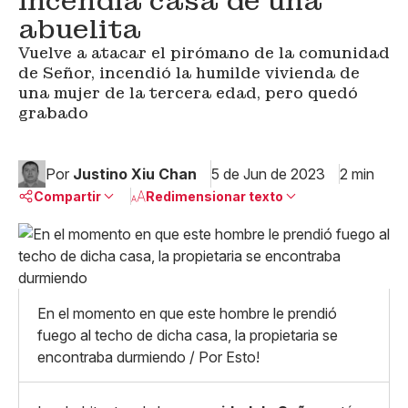
incendia casa de una
abuelita
Vuelve a atacar el pirómano de la comunidad
de Señor, incendió la humilde vivienda de
una mujer de la tercera edad, pero quedó
grabado
Por
Justino Xiu Chan
5 de Jun de 2023
2 min
Compartir
Redimensionar texto
Pequeño
Linkedin
Mediano
Facebook
X
Grande
Whatsapp
En el momento en que este hombre le prendió
Copiar enlace
fuego al techo de dicha casa, la propietaria se
encontraba durmiendo / Por Esto!