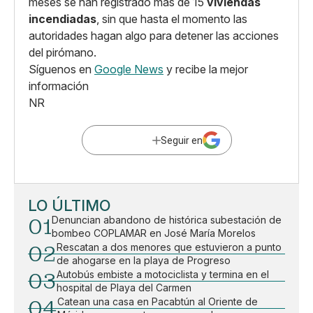
meses se han registrado más de 15
viviendas
incendiadas
, sin que hasta el momento las
autoridades hagan algo para detener las acciones
del pirómano.
Síguenos en
Google News
y recibe la mejor
información
NR
Seguir en
LO ÚLTIMO
01
Denuncian abandono de histórica subestación de
bombeo COPLAMAR en José María Morelos
02
Rescatan a dos menores que estuvieron a punto
de ahogarse en la playa de Progreso
03
Autobús embiste a motociclista y termina en el
hospital de Playa del Carmen
04
Catean una casa en Pacabtún al Oriente de