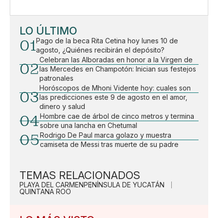
LO ÚLTIMO
01
Pago de la beca Rita Cetina hoy lunes 10 de
agosto, ¿Quiénes recibirán el depósito?
Celebran las Alboradas en honor a la Virgen de
02
las Mercedes en Champotón: Inician sus festejos
patronales
Horóscopos de Mhoni Vidente hoy: cuales son
03
las predicciones este 9 de agosto en el amor,
dinero y salud
04
Hombre cae de árbol de cinco metros y termina
sobre una lancha en Chetumal
05
Rodrigo De Paul marca golazo y muestra
camiseta de Messi tras muerte de su padre
TEMAS RELACIONADOS
PLAYA DEL CARMEN
PENÍNSULA DE YUCATÁN
QUINTANA ROO