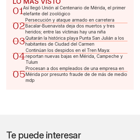
LO MÁS VISTO
01
Así llegó Unión al Centenario de Mérida, el primer
elefante del zoológico
Persecución y ataque armado en carretera
02
Bacalar-Buenavista deja dos muertos y tres
heridos; entre las víctimas hay una niña
03
Quitarán la histórica playa Punta San Julián a los
habitantes de Ciudad del Carmen
Continúan los despidos en el Tren Maya:
04
reportan nuevas bajas en Mérida, Campeche y
Tulum
Procesan a dos empleados de una empresa en
05
Mérida por presunto fraude de de más de medio
mdp
Te puede interesar