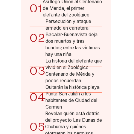
Así llegó Unión al Centenario
01
de Mérida, el primer
elefante del zoológico
Persecución y ataque
armado en carretera
02
Bacalar-Buenavista deja
dos muertos y tres
heridos; entre las víctimas
hay una niña
La historia del elefante que
03
vivió en el Zoológico
Centenario de Mérida y
pocos recuerdan
Quitarán la histórica playa
04
Punta San Julián a los
habitantes de Ciudad del
Carmen
Revelan quién está detrás
del proyecto Las Dunas de
05
Chuburná y quiénes
otorgaron los permisos