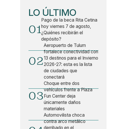
LO ÚLTIMO
Pago de la beca Rita Cetina
01
hoy viernes 7 de agosto,
¿Quiénes recibirán el
depósito?
Aeropuerto de Tulum
fortalece conectividad con
02
13 destinos para el Invierno
2026-27: esta es la lista
de ciudades que
conectará
Choque entre dos
vehículos frente a Plaza
03
Fun Center deja
únicamente daños
materiales
Automovilista choca
contra arco metálico
derribado en el