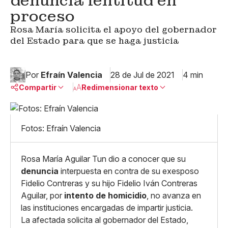
denuncia lentitud en
proceso
Rosa María solicita el apoyo del gobernador
del Estado para que se haga justicia
Por
Efraín Valencia
28 de Jul de 2021
4 min
Compartir
Redimensionar texto
Pequeño
Linkedin
Mediano
Fotos: Efraín Valencia
Facebook
X
Grande
Whatsapp
Copiar enlace
Rosa María Aguilar Tun dio a conocer que su
denuncia
interpuesta en contra de su exesposo
Fidelio Contreras y su hijo Fidelio Iván Contreras
Aguilar, por
intento de homicidio
, no avanza en
las instituciones encargadas de impartir justicia.
La afectada solicita al gobernador del Estado,