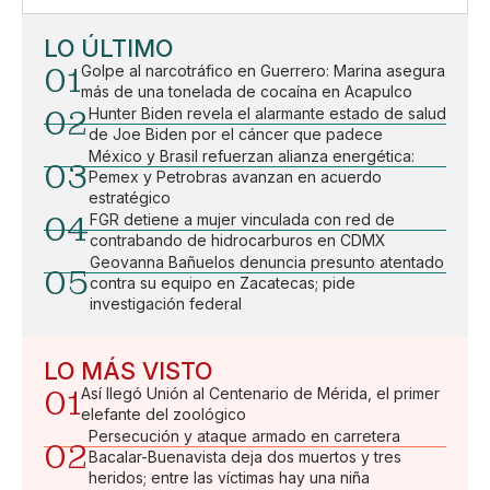
LO ÚLTIMO
01
Golpe al narcotráfico en Guerrero: Marina asegura
más de una tonelada de cocaína en Acapulco
02
Hunter Biden revela el alarmante estado de salud
de Joe Biden por el cáncer que padece
México y Brasil refuerzan alianza energética:
03
Pemex y Petrobras avanzan en acuerdo
estratégico
04
FGR detiene a mujer vinculada con red de
contrabando de hidrocarburos en CDMX
Geovanna Bañuelos denuncia presunto atentado
05
contra su equipo en Zacatecas; pide
investigación federal
LO MÁS VISTO
01
Así llegó Unión al Centenario de Mérida, el primer
elefante del zoológico
Persecución y ataque armado en carretera
02
Bacalar-Buenavista deja dos muertos y tres
heridos; entre las víctimas hay una niña