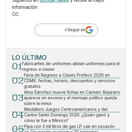
información
CC
Seguir en
LO ÚLTIMO
01
Fabricantes de uniformes alistan uniformes para el
regreso a clases
Feria de Regreso a Clases Profeco 2026 en
02
CDMX: fechas, horario, descuentos y servicios
gratuitos
Alma Sánchez mueve fichas en Carmen; Bejarano
03
aparece en escena y el mensaje político queda
sobre la mesa
Medallero Juegos Centroamericanos y del
04
Caribe Santo Domingo 2026: ¿Quién ganó y
cómo le fue a México?
05
Pipa con 3 mil litros de gas LP cae en socavón
en Coyoacán; evacúan a 30 personas