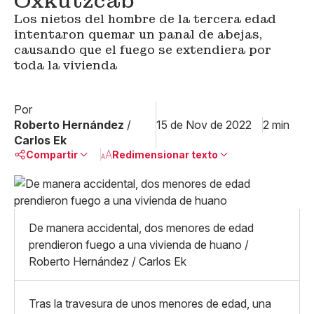
Oxkutzcab
Los nietos del hombre de la tercera edad
intentaron quemar un panal de abejas,
causando que el fuego se extendiera por
toda la vivienda
Por
Roberto Hernández
/
15 de Nov de 2022
2 min
Carlos Ek
Compartir
Redimensionar texto
Pequeño
Linkedin
Mediano
Facebook
X
Grande
De manera accidental, dos menores de edad
Whatsapp
prendieron fuego a una vivienda de huano /
Copiar enlace
Roberto Hernández / Carlos Ek
Tras la travesura de unos menores de edad, una