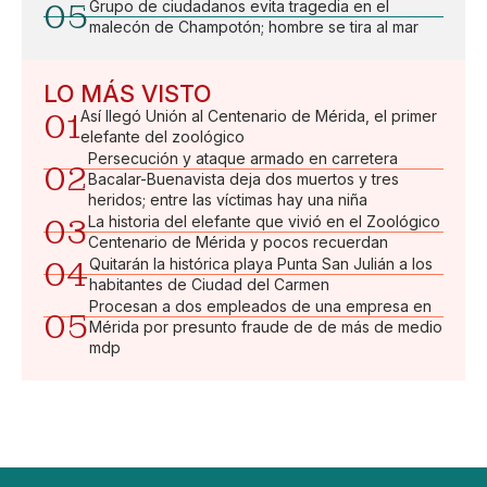
05
Grupo de ciudadanos evita tragedia en el
malecón de Champotón; hombre se tira al mar
LO MÁS VISTO
01
Así llegó Unión al Centenario de Mérida, el primer
elefante del zoológico
Persecución y ataque armado en carretera
02
Bacalar-Buenavista deja dos muertos y tres
heridos; entre las víctimas hay una niña
03
La historia del elefante que vivió en el Zoológico
Centenario de Mérida y pocos recuerdan
04
Quitarán la histórica playa Punta San Julián a los
habitantes de Ciudad del Carmen
Procesan a dos empleados de una empresa en
05
Mérida por presunto fraude de de más de medio
mdp