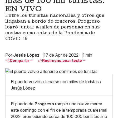
más de 100 mil turistas:
EN VIVO
Entre los turistas nacionales y otros que
llegaban a bordo de cruceros, Progreso
logró juntar a miles de personas en sus
costas como antes de la Pandemia de
COVID-19
Por
Jesús López
17 de Apr de 2022
1 min
Compartir
Redimensionar texto
Pequeño
Linkedin
Mediano
El puerto volvió a llenarse con miles de turistas /
Facebook
X
Grande
Jesús López
Whatsapp
Copiar enlace
El puerto de
Progreso
rompió una nueva marca
este domingo con el fin de la temporada cuaresmal
2022, promediando cerca de 100,000 bañistas a lo