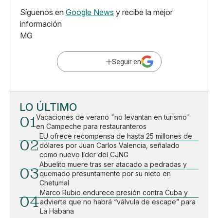
Síguenos en
Google News
y recibe la mejor
información
MG
Seguir en
LO ÚLTIMO
01
Vacaciones de verano "no levantan en turismo"
en Campeche para restauranteros
EU ofrece recompensa de hasta 25 millones de
02
dólares por Juan Carlos Valencia, señalado
como nuevo líder del CJNG
Abuelito muere tras ser atacado a pedradas y
03
quemado presuntamente por su nieto en
Chetumal
Marco Rubio endurece presión contra Cuba y
04
advierte que no habrá “válvula de escape” para
La Habana