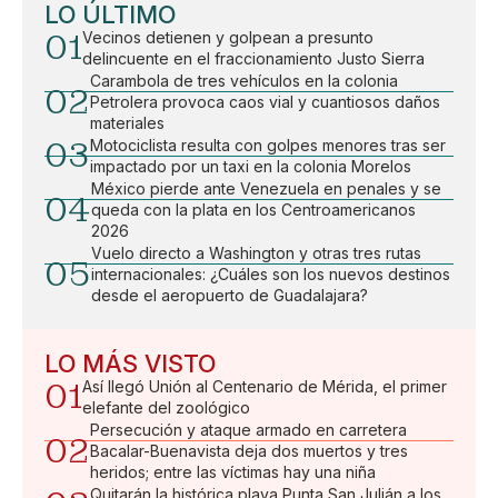
LO ÚLTIMO
01
Vecinos detienen y golpean a presunto
delincuente en el fraccionamiento Justo Sierra
Carambola de tres vehículos en la colonia
02
Petrolera provoca caos vial y cuantiosos daños
materiales
03
Motociclista resulta con golpes menores tras ser
impactado por un taxi en la colonia Morelos
México pierde ante Venezuela en penales y se
04
queda con la plata en los Centroamericanos
2026
Vuelo directo a Washington y otras tres rutas
05
internacionales: ¿Cuáles son los nuevos destinos
desde el aeropuerto de Guadalajara?
LO MÁS VISTO
01
Así llegó Unión al Centenario de Mérida, el primer
elefante del zoológico
Persecución y ataque armado en carretera
02
Bacalar-Buenavista deja dos muertos y tres
heridos; entre las víctimas hay una niña
Quitarán la histórica playa Punta San Julián a los