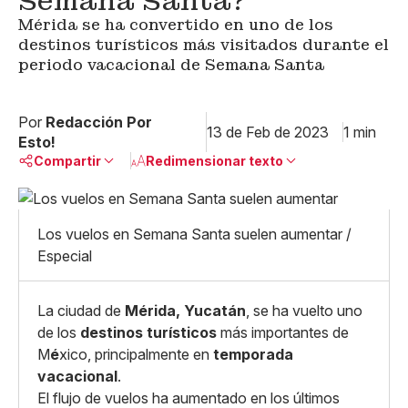
Semana Santa?
Mérida se ha convertido en uno de los
destinos turísticos más visitados durante el
periodo vacacional de Semana Santa
Por
Redacción Por
13 de Feb de 2023
1 min
Esto!
Compartir
Redimensionar texto
Pequeño
Linkedin
Mediano
Los vuelos en Semana Santa suelen aumentar /
Facebook
X
Grande
Especial
Whatsapp
Copiar enlace
La ciudad de
Mérida, Yucatán
, se ha vuelto uno
de los
destinos turísticos
más importantes de
M
é
xico, principalmente en
temporada
vacacional
.
El flujo de vuelos ha aumentado en los últimos