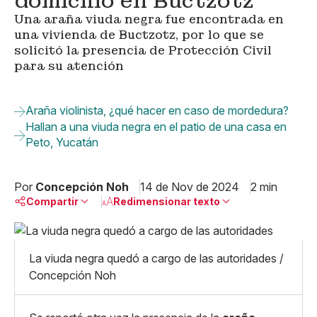
domicilio en Buctzotz
Una araña viuda negra fue encontrada en
una vivienda de Buctzotz, por lo que se
solicitó la presencia de Protección Civil
para su atención
Araña violinista, ¿qué hacer en caso de mordedura?
Hallan a una viuda negra en el patio de una casa en
Peto, Yucatán
Por
Concepción Noh
14 de Nov de 2024
2 min
Compartir
Redimensionar texto
Pequeño
Linkedin
Mediano
La viuda negra quedó a cargo de las autoridades /
Facebook
X
Grande
Concepción Noh
Whatsapp
Copiar enlace